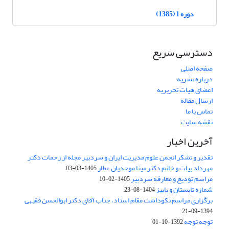
دوره 1 (1385)
دسترسی سریع
صفحه اصلی
درباره نشریه
اعضای هیات تحریریه
ارسال مقاله
تماس با ما
نقشه سایت
آخرین اخبار
تقدیر و تشکر انجمن علوم مدیریت ایران و سردبیر مجله از زحمات دکتر
مهرداد بیات و خانم دکتر مینا موحدیان عطار
1405-03-03
مراسم تودیع و معارفه سردبیر
1405-02-10
شماره تابستان و پاییز
1404-08-23
برگزاری مراسم نکوداشت مقام استاد، جناب آقای دکتر ابوالحسن فقیهی
1394-09-21
توجه توجه
1392-10-01