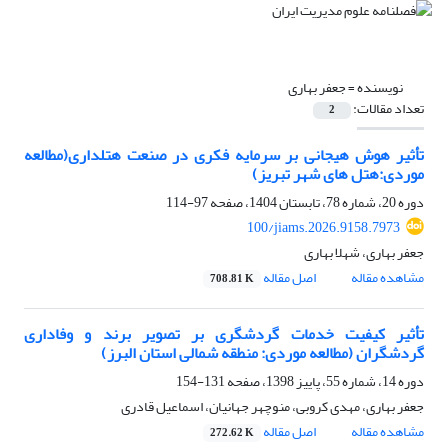
نویسنده =
جعفر بهاری
تعداد مقالات:
2
تأثیر هوش هیجانی بر سرمایه فکری در صنعت هتلداری(مطالعه
موردی:هتل های شهر تبریز)
دوره 20، شماره 78، تابستان 1404، صفحه
97-114
100/jiams.2026.9158.7973
جعفر بهاری، شهلا بهاری
مشاهده مقاله
اصل مقاله
708.81 K
تأثیر کیفیت خدمات گردشگری بر تصویر برند و وفاداری
گردشگران (مطالعه موردی: منطقه شمالی استان البرز)
دوره 14، شماره 55، پاییز 1398، صفحه
131-154
جعفر بهاری، مهدی کروبی، منوچهر جهانیان، اسماعیل قادری
مشاهده مقاله
اصل مقاله
272.62 K