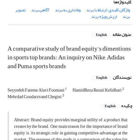
کلیدواژه‌ها
واژگان کلیدی: ارتباط با برند
وفاداری به برند
آگاهی برند
تصویر
برند
ارزش ویژه برند
عنوان مقاله
English
A comparative study of brand equity’s dimentions
in sports top brands: An inquiry on Nike, Adidas
and Puma sports brands
نویسندگان
English
1
2
Seyyedeh Fateme Alavi Foomani
HamidReza Rezaii Kelidbari
3
Mehrdad Goodarzvand Chegini
چکیده
English
Abstract: Brand equity provides marginal utility of a product that
creates by the brand. One main reason for the importance of brand
equity, is its strategic role in gaining competitive advantage at the
market. The purpose of this study is a comparison of the value for