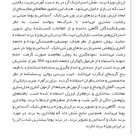
ارزش ویژه برند، نقش استراتژیک آن در به دست آوردن مزیت رقابتی
است که در بازار حاصل می‌شود. هدف این تحقیق مطالعه‌ای مقایسه‌ای از
ابعاد ارزش ویژه برندهای برتر ورزشی نایک، آدیداس و پوما مبتنی بر
رضایت مشتری می‌باشد تا شرکت‌ها بتوانند نسبت به نظر
مصرف‌کنندگان آگاهی داشته و از اطلاعات کسب‌شده برای تدوین
استراتژی‌های مناسب بازاریابی جهت بالا بردن ارزش ویژه برند استفاده
نمایند. روش تحقیق از نظر هدف، توصیفی-همبستگی بوده و جامعه
آماری پژوهش مشتریان برندهای ورزشی نایک، آدیداس و پوما در شهر
رشت می‌باشند. نمونه‌گیری به روش نظام‌مند صورت گرفت. حجم
نمونه با استفاده از فرمول کوکران جامعه نامحدود 384 نفر از مشتریان
هر برند است، ابزار سنجش و اندازه‌گیری پرسشنامه استاندارد با طیف
پنج گزینه‌ای لیکرت می‌باشد، جهت بررسی روایی پرسشنامه از نظر
متخصصین و صاحب‌نظران استفاده گردید. برای برآورد ضریب پایائی از
ضریب آلفای کرونباخ و جهت آزمون فرضیه‌ها از آزمون آماری مدل‌سازی
معادلات ساختاری و نرم‌افزار لیزرل استفاده ‌شده است. یافته‌های
پژوهش حاکی از تأثیر مثبت و معنادار متغیرهای ارتباط با برند، وفاداری
برند، آگاهی برند و تصویر برند بر ارزش ویژه برندهای نایک، آدیداس و
پوما می‌باشد. همچنین نتایج نشان داد که وفاداری به برند در مورد
برند نایک و آدیداس و تصویر برند، در برند پوما بیشترین شدت اثر را
بر ارزش ویژه برند دارند.