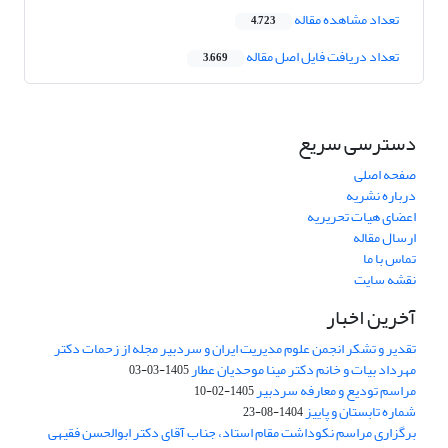
تعداد مشاهده مقاله
4,723
تعداد دریافت فایل اصل مقاله
3,669
دسترسی سریع
صفحه اصلی
درباره نشریه
اعضای هیات تحریریه
ارسال مقاله
تماس با ما
نقشه سایت
آخرین اخبار
تقدیر و تشکر انجمن علوم مدیریت ایران و سردبیر مجله از زحمات دکتر
مهرداد بیات و خانم دکتر مینا موحدیان عطار
1405-03-03
مراسم تودیع و معارفه سردبیر
1405-02-10
شماره تابستان و پاییز
1404-08-23
برگزاری مراسم نکوداشت مقام استاد، جناب آقای دکتر ابوالحسن فقیهی