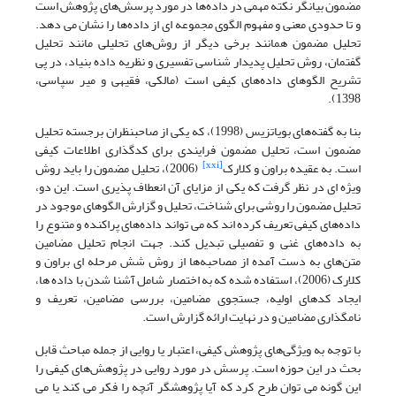
مضمون بیانگر نکته مهمی در داده‌ها در مورد پرسش‌های پژوهش است
و تا حدودی معنی و مفهوم الگوی مجموعه ای از داده‌ها را نشان می دهد.
تحلیل مضمون همانند برخی دیگر از روش‌های تحلیلی مانند تحلیل
گفتمان، روش تحلیل پدیدار شناسی تفسیری و نظریه داده بنیاد، در پی
تشریح الگوهای داده‌های کیفی است (مالکی، فقیهی و میر سپاسی،
1398).
بنا به گفته‌های بویاتزیس (1998)، که یکی از صاحبنظران برجسته تحلیل
مضمون است، تحلیل مضمون فرایندی برای کدگذاری اطلاعات کیفی
[xxi]
است. به عقیده براون و کلارک
(2006)، تحلیل مضمون را باید روش
ویژه ای در نظر گرفت که یکی از مزایای آن انعطاف پذیری است. این دو،
تحلیل مضمون را روشی برای شناخت، تحلیل و گزارش الگوهای موجود در
داده‌های کیفی تعریف کرده اند که می تواند داده‌های پراکنده و متنوع را
به داده‌های غنی و تفصیلی تبدیل کند. جهت انجام تحلیل مضامین
متن‌های به دست آمده از مصاحبه‌ها از روش شش مرحله ای براون و
کلارک (2006)، استفاده شده که به اختصار شامل آشنا شدن با داده ها،
ایجاد کدهای اولیه، جستجوی مضامین، بررسی مضامین، تعریف و
نامگذاری مضامین و در نهایت ارائه گزارش است.
با توجه به ویژگی‌های پژوهش کیفی، اعتبار یا روایی از جمله مباحث قابل
بحث در این حوزه است. پرسش در مورد روایی در پژوهش‌های کیفی را
این گونه می توان طرح کرد که آیا پژوهشگر آنچه را فکر می کند یا می