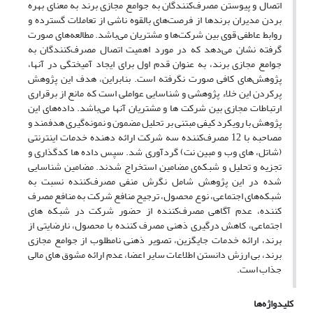
اتصال و پیوستن مصرف‌کنندگان به جوامع مجازی برند به معنای بهره
بردن مدیران برند‌‌‌­­­­­­‌ها از فرصت‌‌‌‌‌‌‌‌‌‌های بالقوه ناشی از تعاملات گسترده و
روابط عاطفی قوی بین شرکت‌ها و مشتریان می‌باشد. مطالعه‌های صورت
گرفته نشان می‌دهد که در مورد اهمیت اتصال مصرف‌کنندگان به
جوامع مجازی برند، به عنوان قدم اول برای ایجاد آمیختگی در آنها،
پژوهش‌های کافی صورت نگرفته است. بنابراین، هدف این پژوهش
پرکردن این خلاء پژوهشی و شناسایی عواملی است که مانع از برقراری
ارتباطات مجازی بین شرکت ها و مشتریان آنها می‌باشد. داده‌های این
پژوهش با رویکرد کیفی مبتنی بر تحلیل مضمون و نمونه‌گیری هدفمند و
مصاحبه با 12 مصرف‌کننده سه شرکت ارائه دهنده خدمات اینترنتی
(شاتل، های وب و مبین نت) گردآوری شد. سپس داده ها کدگذاری و
تجزیه و تحلیل و شبکه‌ی مضامین استخراج شدند. مضامین شناسایی
شده در این پژوهش شامل نگرش منفی مصرف‌کننده نسبت به
شبکه‌های اجتماعی، نوع محصول، ترجیح منافع شرکت به منافع مصرف
کننده، عدم آگاهی مصرف‌کننده از حضور شرکت در شبکه های
اجتماعی، کاهش درگیری ذهنی مصرف کننده با محصول، نارضایتی از
برند، ارائه خدمات جایگزین، تصویر ذهنی نامطلوب از جوامع مجازی
برند، بی ارزش دانستن اطلاعات سایر اعضا، عدم ارائه مشوق های مالی
جذاب است.
کلیدواژه‌ها