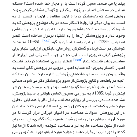
بیند یا می فهمد، همین گونه است یا او دچار خطا شده است؟ مسئله
مبنایی در سنجش اعتبار در پژوهش کیفی، چگونگی مشخص کردن پیوند
روابطی است که پژوهشگر درباره آن‌ها مطالعه و آن‌ها را تفسیر کرده
است. به بیان دیگر آیا روابط آشکار شده در یک موضوع پژوهش که به
شیوه کیفی مطالعه شده واقعا وجود دارد یا این روابط در جهان واقعی
وجود ندارد و پژوهشگر آن‌ها را به اشتباه برقرار ساخته است (نصر
[xxii]
اصفهانی، 1389). در این راستا لینکن و گوبا
(1985) معتقدند
کوشش در جهت ایجاد و گسترش روش‌های جایگزین ارزیابی اعتبار برای
پژوهش کیفی ضروری است. این دو در جهت گسترش این ابزارها از
[xxiii]
مفاهیمی نظیر قابلیت اعتبار
(اعتبار پذیری) استفاده کردند. قابلیت
اعتبار (اعتبار پذیری) که مشابه اعتبار درونی در پژوهش کمّی است به
واقعی بودن توصیف‌ها و یافته‌های پژوهش اشاره دارد. به این معنا که
آنچه در یافته‌ها و نتایج پژوهش از سوی پژوهشگر ذکر می شود، همانی
باشد که در نظر و ذهن پاسخگو بوده است و در جهت رسیدن به این امر
لینکن و گوبا (1985)، به مواردی همچون تماس طولانی با محیط پژوهش،
مشاهده مستمر، بررسی از زوایای مختلف، تبادل نظر با همتایان، تحلیل
موارد منفی، کفایت مراجع و کنترل از سوی اعضا اشاره می کنند. بنابراین
در این پژوهش، سوالات مصاحبه در اختیار خبرگان قرار گرفت تا در
مورد آن ها، توافق نهایی حاصل شود. همچنین کدگذاری‌های استخراج
شده از متون مصاحبه ها، به افراد مصاحبه شونده ارائه شد تا آن‌ها نیز
کدها را مورد ارزیابی قرار دهند و موارد مورد ابهام، مورد بحث و بررسی