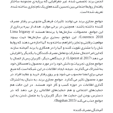
انجمن برند تخصصی شده، غیر جغرافیایی که برپایه ی مجموعه ساختار
یافته از روابط اجتماعی بین تحسین کننده‌های یک نام تجاری ساخته شده،
تعریف شده است.
جوامع مجازی برند می توانند تاثیرات فرهنگی متنوعی بر رفتار مصرف
کننده داشته باشند؛ همچنین در برخی موارد، هدف از بهره برداری از
این جوامع، محصولات، سازمان‌ها یا برندها هستند (Lima, Irigaray &
Lourenco, 2018). این جوامع، بستری برای سازمان‌ها جهت بهبود
موقعیت رقابتی و تمایز را فراهم ساخته و به آنها اجازه می دهند که روابط
شان را با مشتری تقویت کنند و آنها را در همکاری با برند آمیخته سازند
که این امر احتمال مشارکت و تعامل مصرف کنندگان با یکدیگر را افزایش
می دهد (López,et al, 2017). از دیدگاهی دیگر، کاربران پس از اتصال با
جوامع مجازی، تجربیات و دانش خود را در مورد محصول با همسالان خود
به اشتراک می گذارند. نتیجه، ایجاد اطلاعات در این شبکه است که منبع
مهمی برای اعضا محسوب می شود و بر روی رفتار خرید و عقاید افراد در
مورد محصول تاثیر می گذارد. جوامع مجازی برند، به دنبال به اشتراک
گذاری اطلاعات در حوزه کسب و کار خود هستند. در این حالت هم
حمایت‌های اجتماعی و هم حمایت‌های اطلاعاتی رخ می دهد که در
دسترس بودن این حمایت ها، دیگر کاربران را به متصل شدن به این
جوامع جذب می کند (Bugshan, 2015).
آمیختگی مصرف کننده