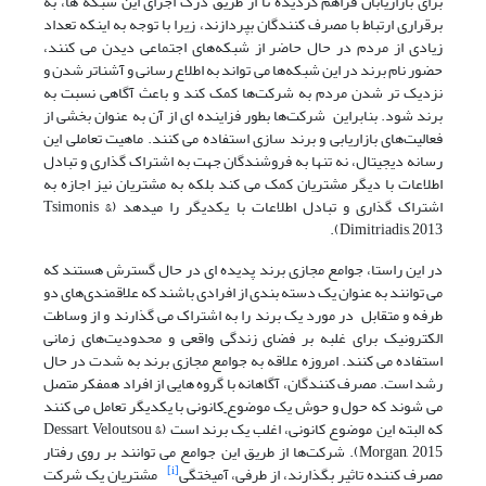
برای بازاریابان فراهم گردیده تا از طریق درک اجزای این شبکه ها، به
برقراری ارتباط با مصرف کنندگان بپردازند، زیرا با توجه به اینکه تعداد
زیادی از مردم در حال حاضر از شبکه‌های اجتماعی دیدن می کنند،
حضور نام برند در این شبکه‌ها می تواند به اطلاع رسانی و آشناتر شدن و
نزدیک تر شدن مردم به شرکت‌ها کمک کند و باعث آگاهی نسبت به
برند شود. بنابراین شرکت‌ها بطور فزاینده ای از آن به عنوان بخشی از
فعالیت‌های بازاریابی و برند سازی استفاده می کنند. ماهیت تعاملی این
رسانه دیجیتال، نه تنها به فروشندگان جهت به اشتراک گذاری و تبادل
اطلاعات با دیگر مشتریان کمک می کند بلکه به مشتریان نیز اجازه به
اشتراک گذاری و تبادل اطلاعات با یکدیگر را میدهد (Tsimonis &
Dimitriadis, 2013).
در این راستا، جوامع مجازی برند پدیده ای در حال گسترش هستند که
می توانند به عنوان یک دسته بندی از افرادی باشند که علاقمندی‌های دو
طرفه و متقابل در مورد یک برند را به اشتراک می گذارند و از وساطت
الکترونیک برای غلبه بر فضای زندگی واقعی و محدودیت‌های زمانی
استفاده می کنند. امروزه علاقه به جوامع مجازی برند به شدت در حال
رشد است. مصرف کنندگان، آگاهانه با گروه هایی از افراد همفکر متصل
می شوند که حول و حوش یک موضوع
کانونی با یکدیگر تعامل می کنند
که البته این موضوع کانونی، اغلب یک
برند است (Dessart, Veloutsou &
Morgan, 2015). شرکت‌ها از طریق این جوامع می توانند بر روی رفتار
[i]
مصرف کننده تاثیر بگذارند، از طرفی، آمیختگی
مشتریان یک شرکت