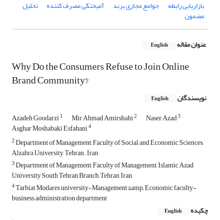
بازاریابی رابطه
جوامع مجازی برند
آمیختگی مصرف کننده
تحلیل
مضمون
عنوان مقاله
English
Why Do the Consumers Refuse to Join Online
Brand Community?
نویسندگان
English
1
2
3
Azadeh Goodarzi
Mir Ahmad Amirshahi
Naser Azad
4
Asghar Moshabaki Esfahani
2
Department of Management, Faculty of Social and Economic Sciences,
Alzahra University, Tehran. Iran
3
Department of Management, Faculty of Management, Islamic Azad
University South Tehran Branch, Tehran, Iran
4
Tarbiat Modares university-Management &amp; Economic faculty-
business administration department
چکیده
English