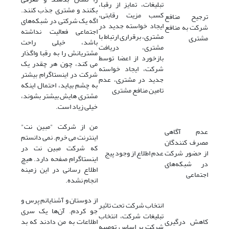
تبلیغات، تمایز از رقبا،
بکنند و مشتری جذب کنند.
کسب مزیت رقابتی،
ترجیح منافع
اگه یک شرکتی در شبکه‌های
ایجاد خواسته جدید در
شرکت به منافع
اجتماعی فعالیت نداشته
مشتری، برقراری ارتباط با
مشتری
باشد، خیلی راحت
مشتری، دریافت
مشتریانش را به رقبا واگذار
بازخورد از اعضا توسط
می کند، چون هر چقدر یک
شرکت، ایجاد خواسته
شرکت در اینستاگرام بیشتر
جدید در مشتری، عدم
به چشم بیاید، احتمال اینکه
تامین منافع مشتری
مشتری هایش بیشتر بشوند،
خیلی زیاد است.
من از شرکت "مبین نت"
عدم آگاهی
اینترنت می خرم. نمی دانستم
مصرف کنندگان
که شرکت مبین نت در
از حضور شرکت
عدم اطلاع از وجود پیج
اینستاگرام صفحه دارد. هیچ
در شبکه‌های
اطلاع رسانی در این زمینه
اجتماعی
انجام نشده.
از دوستان و آشنایانم پرس و
انتخاب شرکت تحت تاثیر
جو کردم. آن‌ها یک سری
تبلیغات شرکت، انتخاب
کاهش درگیری
اطلاعات به من دادند که بد
شرکت بر اساس توصیه