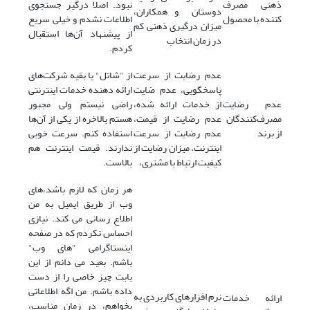
ذهنی مصرف
نبود. اصلا درگیر جستجوی
دوستان و همکاران،
کننده با محصول
اطلاعات نشدم و خیلی سریع
میزان درگیری ذهنی کم
از پیشنهاد آن‌ها استقبال
در زمان انتخاب
کردم.
عدم رضایت از سرعت
از "شاتل" یا بقیه شرکت‌های
پاسخگویی، عدم ضایت
ارائه دهنده خدمات اینترنتی
عدم رضایت
از خدمات ارائه شده،
راضی نیستم ولی مجبور
مصرف‌کنندگان
عدم رضایت از قیمت،
هستم بالاخره از یکی از آن‌ها
از برند
عدم رضایت از سرعت
استفاده کنم. سرعت خوبی
اینترنت، میزان رضایت از
ندارند. قیمت اینترنت هم
کیفیت ارتباط با مشتری،
بالاست.
هر زمان که لازم باشد،‌های
وب از طریق ایمیل به من
اطلاع رسانی می کند. نیازی
احساس نکردم که در صفحه
اینستاگرامی "های وب"
باشم. بعید می دانم از این
بابت چیز خاصی را از دست
داده باشم. من اگه اطلاعاتی
نرم افزارهای کاربردی به
ارائه خدمات
بخواهم، در زمان مناسب،