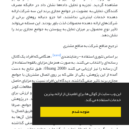
مشاهده گردید. تجزیه و تحلیل داده‌ها نشان داد در حالیکه مصرف
کنندگان، تمایلی به عضویت در جوامع مجازی برند این سه شرکت ارائه
دهنده خدمات اینترنتی نداشتند، اما جزو دنباله روهای برخی از
شرکت‌های ارائه دهنده محصولات لذت باور بودند. این مسئله می‌تواند
تاثیر نوع محصول بر میزان تمایل به پیوستن به جوامع مجازی برند را
نشان دهد.
ترجیح منافع شرکت به منافع مشتری
[xxvi]
بر اساس تئوری استفاده - رضایتمندی
، هنگامی که افراد یک کانال
رسانه ای را انتخاب می کنند، به صورت همزمان مزایای بالقوه استفاده از
آن رسانه را نیز ارزیابی می کنند (Huang, 2008). طبق نتایج به دست
آمده از این پژوهش، یکی از عللی که بر روی اتصال مشتریان با جوامع
مجازی برند تاثیر منفی گذاشته، دیدگاه این افراد نسبت به مزایای حاصل
از فعالیت شرکت‌ها در جوامع مجازی برند بوده است. طبق مطالعات کونز
[xxvii]
و همکاران
(2017)، دو عامل ارزش برای شرکت و ارزش برای
این وب سایت از کوکی ها برای اطمینان از ارائه بهترین
مشتری جزو پیامد‌های آمیختگی با جوامع مجازی برند بودند. در پژوهش
خدمات استفاده می کند.
حاضر، پاسخ دهندگان بر این عقیده بودند که ایجاد این جوامع، صرفا
منافع شرکت‌ها را تامین می کند و هیچ مزیت یا منفعتی از طریق اتصال با
متوجه شدم
این جوامع نصیب مشتریان نمی شود و همین امر بر تمایل آن‌ها به
پیوستن به جوامع مجازی برند شرکت‌های مذبور تاثیر منفی گذاشته
است. پیگیری صرف اهداف تجاری شرکت‌ها در جوامع مجازی برند، می