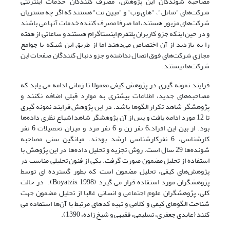
مصاحبه شوندگان این پژوهش، مصرف کنندگان خدمات اینترنتی
شرکت‌های "شاتل"، "های وب" و "مبین نت" هستند که اگر چه مشتریان
شرکت‌های مزبور هستند، اما صرفا مصرف کننده خدمات آنها می باشند
و در حین اینکه جزو کاربران پلتفرم اینستاگرام هستند و ساعاتی از هفته
را به بازدید از آن اختصاص می‌دهند اما از طریق این شبکه با جوامع
مجازی شرکت‌های فوق اتصال نداشته و جزو دنبال کنندگان صفحات این
شرکت‌ها نیستند.
فرایند نمونه گیری در پژوهش کیفی معمولا تا زمانی ادامه می یابد که
مصاحبه‌های جدید، اطلاعات بیشتری به موارد قبلی اضافه نکنند و
پژوهشگر شاهد تکرار الگوها باشد. در این پژوهش فرایند نمونه گیری
تا 12 مورد ادامه یافت و پس از آن پژوهشگر شاهد اشباع نظری داده‌ها
بود. از بین این افراد،6 نفر زن و 6 نفر مرد و میزان تحصیلات 6 نفر
کارشناسی، 6 نفرکارشناسی ارشد بودند. میانگین سنی مصاحبه
شونده‌ها 29 سال است. روش تجزیه و تحلیل داده‌ها در این پژوهش با
استفاده از تحلیل مضمون صورت گرفت. یکی از فنون تحلیلی مناسب در
پژوهش‌های کیفی، تحلیل مضمون است که بطور گسترده ای توسط
پژوهشگران مورد استفاده قرار می گیرد (Boyatzis, 1998). در حالت
کلی، پژوهشگران علوم اجتماعی و انسانی غالبا از تحلیل مضمون جهت
شناخت الگوهای کیفی و کلامی و تهیه کدهای مرتبط با آن‌ها استفاده می
کنند (عابدی جعفری، تسلیمی، فقیهی و شیخ زاده، 1390).