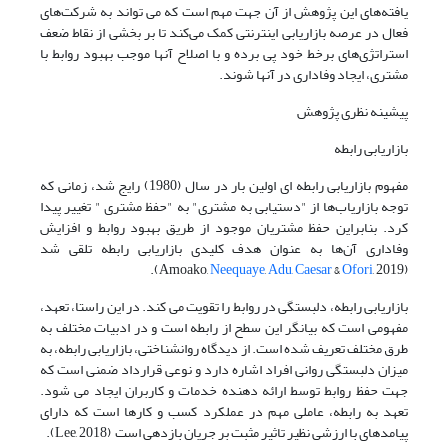
یافته‌های این پژوهش از آن جهت مهم است که می تواند به شرکت‌های
فعال در عرصه بازاریابی اینترنتی کمک می‌کند تا بر بخشی از نقاط ضعف
استراتژی‌های برخط خود پی برده و با اصلاح آنها موجب بهبود روابط با
مشتری، ایجاد وفاداری در آنها شوند.
پیشینه نظری پژوهش
بازاریابی رابطه
مفهوم بازاریابی رابطه ای اولین بار در سال (1980) رایج شد، زمانی که
توجه بازاریاب‌ها از "دستیابی به مشتری" به "حفظ مشتری " تغییر پیدا
کرد. بنابراین حفظ مشتریان موجود از طریق بهبود روابط و افزایش
وفاداری آن‌ها به عنوان هدف کلیدی بازاریابی رابطه تلقی شد
Neequaye
,
Adu,
Caesar
&
Ofori
, 2019).
(Amoako,
بازاریابی رابطه، دلبستگی در روابط را تقویت می کند. در این راستا، تعهد،
مفهومی است که بیانگر این سطح از رابطه است و در ادبیات مختلف به
طرق مختلف تعریف شده است. از دیدگاه روانشناختی، بازاریابی رابطه، به
میزان دلبستگی روانی افراد اشاره دارد و نوعی قرارداد ضمنی است که
جهت حفظ روابط توسط ارائه دهنده خدمات و کاربران ایجاد می شود.
تعهد به رابطه، عاملی مهم در عملکرد کسب و کارها است که دارای
پیامدهای با ارزشی نظیر تاثیر مثبت بر جریان بازدهی است (Lee, 2018).