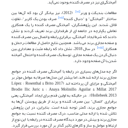
آمیختگی‌ای نیز در مصرف کننده بوجود نمی‌آید.
[vi]
مطالعات بندیکت و ورنر
(2012)، نیز بیانگر آن بود که آن‌ها بین
[vii]
ساختار "آمیختگی" و "دنبال کننده
صرف بودن یک کاربر"، تفاوت
قائل شدند. این پژوهشگران، آمیختگی مصرف کننده را یک همکاری
تعاملی یکپارچه در جامعه ای از طرفداران برند تعریف کردند و نشان
دادند که شرط ایجاد آمیختگی، برقراری رابطه و اتصال بین مصرف کننده
و صفحه مجازی برند می باشد. همچنین نتایج حاصل از مطالعات رحمان و
[viii]
همکاران
در سال 2018، نشان داد که رابطه مثبت و معناداری بین
دنبال کردن یک صفحه مجازی توسط یک مصرف کننده و احتمال آمیخته
شدن با آن صفحه وجود دارد.
اگر چه مدل‌های بسیاری در رابطه با آمیختگی مصرف کننده در جوامع
مجازی برند ارائه شده‌اند، اما بیشتر این مدل‌ها صرفا به عوامل موثر بر
آمیختگی و مزایای آن پرداخته اند (Rosenthal & Brito, 2017 ؛ López,
Anaya, Molinillo, Aguilar & Millat, 2017 ؛ Brodie, Ilic, Juric &
Hollebeek, 2013). در حالیکه به اولین قدم برای ایجاد آمیختگی، یعنی
برقراری "اتصال" بین مصرف کننده و برند از طریق پیوستن آن‌ها به
جوامع مجازی برند، کمتر توجه شده است. بنابراین، در این پژوهش
تلاش شده با ارائه مدلی مناسب، درک مصرف کننده نسبت به جوامع
مجازی برند و بینش در مورد دیدگاه مصرف کننده در رابطه با این نوع از
ارتباط و عوامل و ساز و کارهای تاثیر گذار بر آن مورد بررسی قرار گیرد.