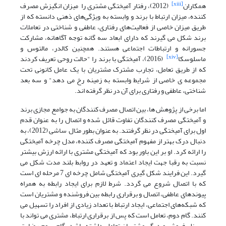
[xiii]
همکاران
(2012)، رفتار آمیختگی مشتری را میزان انگیزش مصرف
کننده، میزان ارتباط با برند و وابسته به ویژگی‌های ذهنی دانسته که از
طریق میزان خاصی از فعالیت‌های رفتاری، عاطفی و شناختی در تعاملات
برند شکل می گیرند که دارای ابعاد سه گانه توجه آگاهانه، مشارکت
جسورانه و ارتباطات اجتماعی هستند. همچنین کالدر، مالتوس و
[xiv]
ماسلوسکا
(2016)، آمیختگی با برند را "حالت روحی تعریف کردند
که از طریق تعامل، تجارب مشترک مشتریان با یک عامل کانونی تحت
مجموعه ی خاصی از شرایط وابسته به زمینه رخ می دهد" و سه بعد
شناختی، عاطفی و رفتاری برای آن در نظر گرفته اند.
اما برخی از پژوهش ها، بین اتصال مصرف کنندگان به جوامع مجازی برند
و آمیختگی مصرف کنندگان تفاوت قائل شده و اتصال را به عنوان قدم
اول برای آمیختگی در نظر گرفتند. به عنوان بطور مثال ساشی (2012)، به
دنبال درک بهتر از مفهوم آمیختگی مصرف کننده، مدل چرخه آمیختگی
را ارائه کرد. او بر این باور بود که آمیختگی مشتری با ارائه ارزش بیشتر
نسبت به رقبا جهت ایجاد اعتماد و تعهد در روابط بلند مدت شکل می
گیرد. این فرایند شکل گیری آمیختگی شامل چرخه ای 7 مرحله ای است
که با اتصال شروع می گردد. شرط لازم برای ایجاد رابطه به همراه
پیوند‌های عاطفی، اتصال و برقراری رابطه بین فروشنده و مشتریان است
که شبکه‌های اجتماعی، ایجاد ارتباط با تعداد زیادی از افراد را تسهیل می
کنند. گام دوم، تعامل است که پس از برقراری ارتباط، مشتری می تواند با
پرسنل فروش و دیگر مشتریان تعامل داشته باشد. گام سوم رضایت