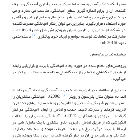
مصرف کننده کارآسانی نیست، اما تمرکز بر بعد رفتاری آمیختگی مصرف
کننده، آن را برای اندازه گیری سطح آمیختگی، مناسب می سازد و می
تواند برای پیش بینی پیامدهایی نظیر نتایج مالی، نتایج ارزیابی و رقابتی
مورد استفاده قرار بگیرد. بنابراین می توان رفتار آمیختگی مصرف کننده
در شبکه اجتماعی را از طریق میزان ورودی اش مثل مصرف اطلاعات،
[xi]
مشارکت در تعاملات، توسعه جوامع و ایجاد خود بیانگری
دسته بندی
نمود (oh, 2016).
پیشینه تجربی پژوهش
پژوهش‌های انجام شده در حوزه ایجاد آمیختگی با برند و بازاریابی رابطه
از طریق شبکه‌های اجتماعی از دیدگاه‌های مختلف، طیف متنوعی را در بر
می گیرد.
بسیاری از مطالعات در این زمینه به تعریف آمیختگی و ابعاد آن پرداخته
[xii]
اند. به عنوان مثال پترسون و رویتر
(2006)، آمیختگی مشتریان را
"میزان حضور فیزیکی، شناختی و عاطفی در روابط با سازمان‌های خدماتی"
تعریف کردند و قدرت، تعهد، جذب و تعامل را ابعاد آمیختگی در نظر
گرفتند. برودی و همکاران (2011)، آمیختگی مشتریان را "حالت
انگیزشی که از طریق تعامل ، تجربه خلاق مشتری با یک عامل/ شی در
ارتباط با برند مرکزی رخ می دهد" تعریف نموده و سه بعد رفتاری،
شناختی و عاطفی برای آن در نظر گرفته اند. در این راستا ویوک، بتی و