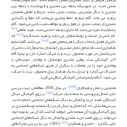
مندی است. در صورتیکه رابطه بین مشتری و فروشنده یا رابطه بین
مشتری با دیگر مشتریان، رضایت بخش باشد، ارتباط و تعامل همچنان
برقرار می ماند. گام چهارم، حفظ مشتری می‌باشد که حفظ و نگهداری
مشتری از رضایت مندی در طول زمان و عواطف مثبت ناشی می شود. گام
[xv]
پنجم ایجاد تعهد می باشد که دارای دو بعد اساسی است. تعهد عاطفی
[xvi]
که ناشی از اعتماد و روابط متقابل می باشد و تعهد حسابگرانه
که
[xvii]
ناشی از فقدان انتخاب دیگر یا هزینه‌های تغییر
می باشد. گام ششم
طرفداری است که شامل تمایل مشتریان خوشحال به انتقال لذت ناشی از
تجربیاتشان در مورد محصول، برند و یا شرکت اشاره دارد و نهایتا گام
آخر آمیختگی ست. وقتی مشتری خوشحال یا وفادار، خوشحالی یا
وفاداری خود را در تعاملات با دیگران از طریق شبکه‌های اجتماعی به
اشتراک می گذارد و تبدیل به یک طرفدار برای محصول، برند یا شرکت
می شود، آنگاه پایه و اساس آمیختگی شکل می گیرد.
[xviii]
همچنین رحمان و همکاران
در سال 2018، مطالعاتی جهت بررسی
[xix]
تاثیر اتصال و پیوستن به صفحه یک شرکت
بر روی آمیختگی دنبال
کنندگان، قصد خرید و اتصال به دیگر شبکه‌های اجتماعی انجام دادند.
بررسی‌ها نشان داد که اتصال و دنبال کردن یک صفحه توسط مشتری بر
روی آمیختگی وی با آن صفحه تاثیر خواهد گذاشت که آن نیز به نوبه خود
می تواند بر روی قصد خرید مشتری و اتصال به دیگر شبکه‌های اجتماعی
[xx]
تاثیر بگذارد.
حامدی و همکاران
(2015)، نیز به بررسی محرک‌های