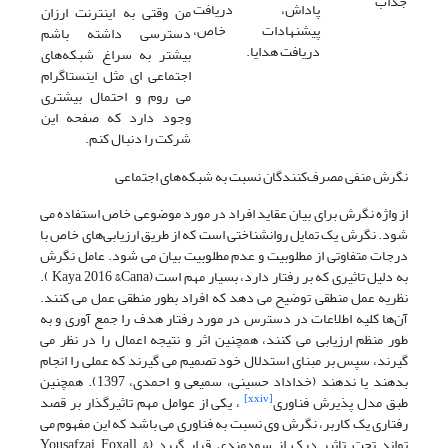
جذاب
پاداش، دریافت
من وقتی به اینترنت ارزان
پیشنهادات خاص،
دسترسی داشته باشم
دریافت هدایا.
بیشتر به سراغ شبکه‌های
اجتماعی ای مثل اینستاگرام
می روم و احتمال بیشتری
وجود دارد که صفحه این
شرکت را دنبال کنم.
نگرش منفی مصرف‌کنندگان نسبت به شبکه‌های اجتماعی
از واژه نگرش برای بیان عقاید افراد در مورد موضوعی خاص استفاده می
شود. نگرش یک تمایل روانشناختی است که از طریق ارزیابی‌های خاص با
درجات متفاوتی از مطلوبیت و عدم مطلوبیت بیان می شود. عامل نگرش
به دلیل تاثیری که بر رفتار دارد، بسیار مهم است (Kaya, 2016 &Cana ).
نظریه عمل منطقی توضیح می دهد که افراد بطور منطقی عمل می کنند.
آن‌ها کلیه اطلاعات در دسترس در مورد رفتار هدف را جمع آوری و به
طور منظم ارزیابی می کنند، همچنین اثر و نتیجه اعمال را در نظر می
گیرند، سپس بر مبنای استدلال خود تصمیم می گیرند که عملی را انجام
بدهند یا ندهند (خداداد حسینی، سمیعی و احمدی، 1397). همچنین
[xxiv]
طبق مدل پذیرش فناوری
، یکی از عوامل مهم تاثیرگذار بر قصد
رفتاری یک کاربر، نگرش وی نسبت به فناوری می باشد که این مفهوم می
تواند تحت تاثیر درک از سودمندی قرار گیرد (Yousafzai, Foxall &