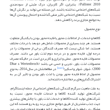
Pallister, 2010). بنابراین، اگر کاربران، درک مثبتی از سودمندی
شبکه‌های اجتماعی نداشته باشند، این مسئله می تواند بر نگرش آن‌ها
نسبت به شبکه‌های اجتماعی تاثیر منفی گذاشته و احتمال پیوستن آن‌ها
به جوامع مجازی برند را کاهش دهد.
نوع محصول
کالاها و خدمات، از لحاظ لذت محور یا فایده محور بودن با یکدیگر متفاوت
هستند. هر چند بسیاری از محصولات شامل هر دو بعد با درجات مختلف
هستند، اما شکی نیست که مصرف کنندگان برخی از محصولات را در
درجه اول، فایده محور و در درجه دوم لذت باور می دانند. مصرف
محصولات فایده محور، عملی و ابزاری و کاربردی است در حالیکه مصرف
محصولات لذت باور، تجربی و حسی می باشد (Dhar & Wertenbroch,
[xxv]
2000). شولز، شولر و اسکیرا
در مطالعاتشان در سال 2014، به نوع
محصول از لحاظ فایده محور بودن یا لذت باور بودن و تاثیر آن بر به
اشتراک گذاری‌های برخط اشاره داشته اند.
به علت ماهیت سرگرم کنندگی شبکه‌های اجتماعی از جمله اینستاگرام،
شرکت‌های تولید کننده کالاها و خدمات فایده محور، نسبت به
شرکت‌های تولید کننده کالا‌ها و خدمات لذت باور، با چالش‌های بیشتری
جهت جذب مشتریان از طریق جوامع مجازی برند رو به رو هستند که این
مشکل در رابطه با شرکت‌های مذبور ارائه دهنده خدمات اینترنتی نیز