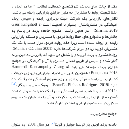
یکی از چالش‌های دیرینه شرکت‌های خدماتی، توانایی آن‌ها در ایجاد و
حفظ کیفیت روابط با مشتریان به دلیل مزایای بازاریابی رابطه می باشد.
تلاش‌های بازاریابی یک شرکت جهت برقراری رابطه و سپس ایجاد
آمیختگی در مشتریانشان بسیار با اهمیت است (Gaur, Kingshott &
Sharma, 2019). در همین راستا، مفهوم جامعه برند در پاسخ به
چالش‌ها و دشواری‌های حفظ روابط فردی با مشتریان و مسئله بازاریابی
رابطه ای ایجاد شده است زیرا حفظ روابط فردی دراز مدت با تک تک
مشتریان فواید زیادی برای شرکت‌ها دارد (Muniz & O,Guinn, 2001).
روابط مشتری با برند فرایندی را شامل می شود که با ارزش نمادین برند
آغاز شده و سپس از طریق اتصال مشتری با آن و آمیختگی در جوامع
مجازی برند، توسعه می یابد (Hammedi, Kandampully, Zhang &
Bouquiaux, 2015). همچنین با بررسی ادبیات بازاریابی می توان دریافت
که بازاریابی رابطه، تمرکز زیادی بر روی مفهوم آمیختگی مصرف کننده
[ix]
دارد (Brandão, Pinho & Rodrigues, 2019). ویوک، بتی و مورگان
(2012)، نیز ریشه‌های نظری آمیختگی مصرف کننده را به عنوان "دامنه
گسترده از بازاریابی رابطه" تعریف کردند و آن را به عنوان یک مفهوم
مرکزی در سیستم بازاریابی رابطه در نظر گرفتند.
جوامع مجازی برند
[x]
جامعه برند اولین بار توسط مونیز و گوینا
در سال 2001، به عنوان