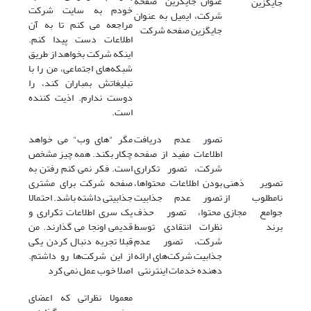
عنوان جایگزین صفحه
جایگزین
خودم به سایت شرکت
شرکت، ایمیل به عنوان
مراجعه می کنم تا به آن
جایگزین صفحه شرکت
اطلاعات دست پیدا کنم.
اینکه شرکت بخواهد از طریق
شبکه‌های اجتماعی، من را با
تبلیغاتش بمباران کند، را
دوست ندارم. اذیت کننده
است.
تصور عدم دریافت
مگر "های وب" می خواهد
اطلاعات مفید از صفحه
چکار بکند. همه چیز مشخص
شرکت، تصور تکراری
است. فکر نمی کنم رفتن به
تصویر ذهنی
بودن اطلاعات محتواها،
صفحه شرکت برای مشتری
نامطلوب از
تصور عدم جذابیت
جذابیتی داشته باشد. احتمالا
جوامع مجازی
محتوا، تصور حذف
یک سری اطلاعات تکراری و
برند
نظرات انتقادی توسط
قدیمی اونجا می گذارند. من
شرکت، تصور عدم
قبلا تجربه دنبال کردن یکی
جذابیت شرکت‌های ارائه
از این شرکت‌ها رو داشتم.
دهنده خدمات اینترنتی
اصلا خوب عمل نمی کرد
معمولا نظراتی که اعضای