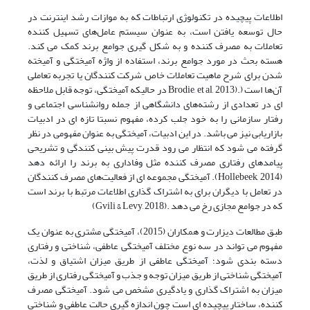
اطلاعات پیچیده در تکنولوژی ارتباطات که به موازات رشد اینترنت در
حال توسعه یافتن است، به عنوان سیستم عامل‌های تسهیل کننده
تعاملات به مصرف کننده و به شکل گیری جوامع برند کمک می کند.
هسته بحث در مورد جوامع برند، استفاده از واژه آمیختگی و آمیخته
شدن برای شرح ماهیت تعاملات خاص شرکت کنندگان یا تجربه تعاملی
آن‌ها است (.(Brodie, et al, 2013 در حالیکه آمیختگی، توجه قابل ملاحظه
ای در تعدادی از رشته‌های دانشگاهی از جمله روانشناسی اجتماعی و
رفتار سازمانی را به خود جلب کرده، مفهوم نسبتا تازه ای در ادبیات
بازاریابی نیز می باشد. در این ادبیات، آمیختگی به عنوان مفهومی در نظر
گرفته می شود که انتظار می رود قدرت پیش بینی کنندگی و تشریحی
پیامد‌های رفتاری مصرف کننده مثل وفاداری به برند را ارائه دهد
(Hollebeek, 2014). آمیختگی مجموعه ای از فعالیت‌های مصرف کنندگان
در تعامل با دیگران برای به اشتراک گذاری اطلاعات مرتبط با برند است
که در جوامع مجازی رخ می دهد .(Gvili & Levy, 2018)
طبق مطالعات دیزارت و همکاران (2015)، آمیختگی مشتری به عنوان یک
مفهوم می تواند در سه نوع مختلف آمیختگی عاطفی، شناختی و رفتاری
دسته بندی شود؛ آمیختگی عاطفی از طریق میزان اشتیاق و لذت،
آمیختگی شناختی از طریق میزان توجه و جذب و آمیختگی رفتاری از طریق
میزان به اشتراک گذاری و یادگیری مشخص می شود. آمیختگی مصرف
کننده، ساختار پیچیده ای است چون اندازه گیری حالت عاطفی و شناختی