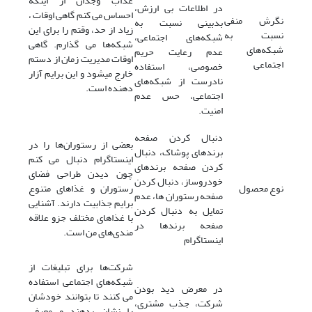
عذاب وجدان از اینکه
در اطلاعات بی ارزش،
احساس می کنم گاهی اوقات ،
نگرش منفی
بدبینی نسبت به
زیاد از حد، وقتم را برای این
نسبت به
شبکه‌های اجتماعی،
شبکه‌ها می گذارم. گاهی
شبکه‌های
عدم رعایت حریم
اوقات مدیریت زمان از دستم
اجتماعی
خصوصی، استفاده
خارج میشود و این برایم آزار
نادرست از شبکه‌های
دهنده است.
اجتماعی، حس عدم
امنیت.
دنبال کردن صفحه
بعضی از رستوران‌ها را در
برندهای پوشاک، دنبال
اینستاگرام دنبال می کنم
کردن صفحه برندهای
چون دیدن طراحی فضای
خودروساز، دنبال کردن
نوع محصول
رستوران و غذاهای متنوع
صفحه رستوران ها، عدم
برایم جذابیت دارند. آشنایی
تمایل به دنبال کردن
با غذاهای مختلف جزو علاقه
صفحه برند‌ها در
مندی‌های من است.
اینستاگرام
شرکت‌ها برای تبلیغات از
شبکه‌های اجتماعی استفاده
در معرض دید بودن
می کنند تا بتوانند خودشان
شرکت، جذب مشتری،
را نشان بدهند و معرفی