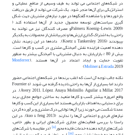
در شبکه‌های اجتماعی می تواند به طیف وسیعی از منافع عملیاتی و
استراتژیکی برای آن‌ها منجر شود. یک شرکت می تواند از طریق دریافت
بازخوردها و یا مشاهده گفتگوها در مورد نیازهای مشتریان جهت شکل
گیری سیاست‌های توسعه محصول جدید از آن‌ها استفاده کند (
(Palmer& Koenig-Lewis, 2009و مصرف کنندگان نیز می توانند به
راحتی با به اشتراک گذاری ارزش‌ها و تجربیاتشان از محصولات به یکدیگر
بپیوندند (Koetz & Tankersley, 2016). داده‌ها در این زمینه، نشان
دهنده اهمیت فزاینده نقش آمیختگی مشتری در کسب و کارها است.
بیش از 80 % بازاریابان به دنبال مشتریانی با آمیختگی بیشتر به منظور
تقویت حمایت و ایجاد اعتماد در آن‌ها هستند .(
,
Monferrer
Moliner
&
Estrada
, 2019)
نکته جالب توجه آن است که اغلب برندها در شبکه‌های اجتماعی حضور
دارند اما بسیاری از آن‌ها به راحتی نادیده گرفته می شوند (Fournier &
Avery, 2011; López, Anaya, Molinillo, Aguilar & Millat, 2017). در
واقع امروزه بیشتر کسب و کارها متعهد به ساختن جوامع مجازی برند
برای دستیابی به اهداف بازاریابی هستند اما بسیاری از این کسب و کارها
عمدتا شکست می خورند زیرا آن‌ها توانایی درک مشتری و برآورده کردن
نیازهای فردی و اجتماعی آن‌ها را ندارند (kuo & feng, 2013). در این
راستا با بررسی فعالیت‌های مجازی شرکت‌های ایرانی و بطور خاص،
[ii]
شرکت‌های ارائه دهنده خدمات فایده محور
(در مقایسه با شرکت‌های
[iii]
ارائه دهنده خدمات لذت محور
)، می توان فهمید که بسیاری از این