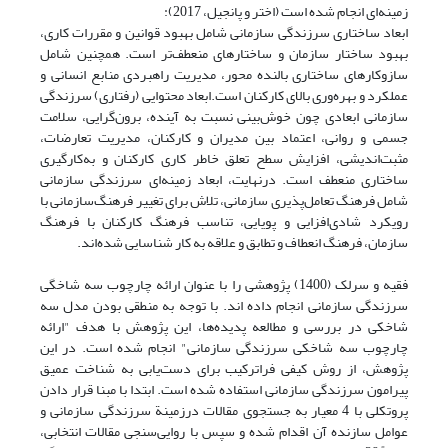
زمینه‌ای انجام شده است (اختر و پانجیل، 2017):
ابعاد ساختاری سرزندگی سازمانی شامل بهبود قوانین و مقررات کاری،
بهبود ساختار سازمان و ساختارهای منعطف‌تر است. همچنین شامل
سازوکارهای ساختاری بالنده‌ محور، مدیریت راهبردی منابع انسانی و
عملکرد و بهره‌وری بالای کارکنان است.ابعاد محتوایی (رفتاری) سرزندگی
سازمانی ابعادی چون خوش‌بینی نسبت به آینده، برون‌گرایی، سلامت
جسمی و روانی، اعتماد بین مدیران و کارکنان، مدیریت تعارضات،
مثبت‌اندیشی، افزایش سطح تعلق ‌خاطر کاری کارکنان و به‌کارگیری
ساختاری منعطف است. درنهایت، ابعاد زمینه‌ای سرزندگی سازمانی
شامل فرهنگ تعامل‌پذیری سازمانی، تلاش برای تغییر فرهنگ‌سازمانی با
رویکرد شادی‌افزایی و پویایی، تناسب فرهنگ کارکنان با فرهنگ
سازمان، فرهنگ انعطاف و تطابق و علاقه به کار شناسایی شده‌اند.
فقیه و سرلک (1400) پژوهشی را با عنوان ارائه چارچوب سه شاخگی
سرزندگی سازمانی انجام داده اند. با توجه به منطقی بودن مدل سه
شاخکی در بررسی و مطالعه پدیده‌ها، این پژوهش با هدف "ارائه
چارچوب سه شاخکی سرزندگی سازمانی" انجام شده است. در این
پژوهش، از روش کیفی فراترکیب برای دست‌یابی به شناخت عمیق
پیرامون سرزندگی سازمانی استفاده شده است. ابتدا با مبنا قرار دادن
پروتکلی با 4 معیار به جستجوی مقالات درزمینة سرزندگی سازمانی و
عوامل سازنده آن اقدام شده و سپس با روایی‌سنجی مقالات انتخابی،