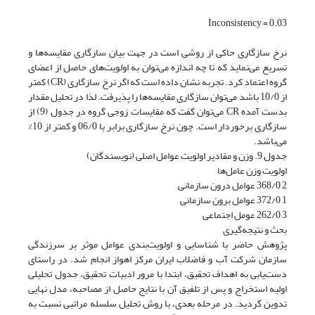
Inconsistency = 0.03
نرخ سازگاری حاکی از روشی است در جهت بیان سازگاری مقایسه‌ها و
تسریع می‌نماید که تا چه اندازه می‌توان به اولویت‌های حاصل از اعضای
گروه اعتماد کرد. تجربه نشان داده است که اگر نرخ سازگاری (CR) کمتر
از 10/0 باشد می‌توان سازگاری مقایسه‌ها را پذیرفت. لذا در تحلیل مقدار
بدست آمده CR می‌توان گفت که مقایسات زوجی گروه در جدول (9) از
سازگاری برخوردار است. چون نرخ سازگاری برابر با 06/0 و کمتر از 10%
می‌باشد.
جدول 9. وزن و مقادیر اولویت عوامل اصلی (نویسندگان)
اولویت وزن عامل‌ها
2 368/0 عوامل درون سازمانی
1 372/0 عوامل برون سازمانی
3 262/0 عومل اجتماعی
بحث و نتیجه‌گیری
پژوهش حاضر با شناسایی و اولویت‌بندی عوامل موثر بر سرزندگی
سازمان شرکت آب و فاضلاب ایران مرکز اهواز انجام شد. در راستای
دست‌یابی به اهداف تحقیق، ابتدا با مرور ادبیات تحقیق، جدول تحلیلی
اولیه استخراج و پس از تلفیق آن با نتایج حاصل از مصاحبه، مدل نهایی
تدوین گردید. در مرحله بعدی، با روش تحلیل سلسله مراتبی نسبت به