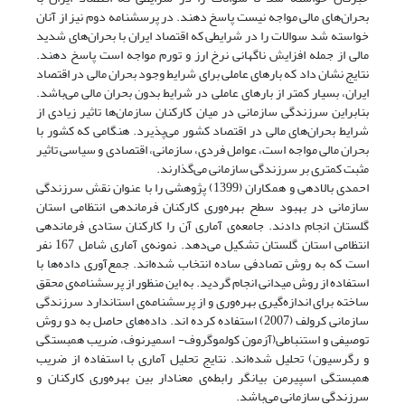
بحران‌های مالی مواجه نیست پاسخ دهند. در پرسشنامه دوم نیز از آنان
خواسته شد سوالات را در شرایطی که اقتصاد ایران با بحران‌های شدید
مالی از جمله افزایش ناگهانی نرخ ارز و تورم مواجه است پاسخ دهند.
نتایج نشان داد که بارهای عاملی برای شرایط وجود بحران مالی در اقتصاد
ایران، بسیار کمتر از بارهای عاملی در شرایط بدون بحران مالی می‌باشد.
بنابراین سرزندگی سازمانی در میان کارکنان سازمان‌ها تاثیر زیادی از
شرایط بحران‌های مالی در اقتصاد کشور می‌پذیرد. هنگامی که کشور با
بحران مالی مواجه است، عوامل فردی، سازمانی، اقتصادی و سیاسی تاثیر
مثبت کمتری بر سرزندگی سازمانی می‌گذارند.
احمدی بالادهی و همکاران (1399) پژوهشی را با عنوان نقش سرزندگی
سازمانی در بهبود سطح بهره‌وری کارکنان فرماندهی انتظامی استان
گلستان انجام دادند. جامعه‌ی آماری آن را کارکنان ستادی فرماندهی
انتظامی استان گلستان تشکیل می‌دهد. نمونه‌ی آماری شامل 167 نفر
است که به روش تصادفی ساده انتخاب شده‌اند. جمع‌آوری داده‌ها با
استفاده از روش میدانی انجام گردید. به این منظور از پرسشنامه‌ی محقق
ساخته برای اندازه‌گیری بهره‌وری و از پرسشنامه‌ی استاندارد سرزندگی
سازمانی کرولف (2007) استفاده کرده اند. داده‌های حاصل به دو روش
توصیفی و استنباطی(آزمون کولموگروف- اسمیرنوف، ضریب همبستگی
و رگرسیون) تحلیل شده‌اند. نتایج تحلیل آماری با استفاده از ضریب
همبستگی اسپیرمن بیانگر رابطه‌ی معنادار بین بهره‌وری کارکنان و
سرزندگی سازمانی می‌باشد.