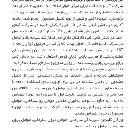
شرکت آب و فاضلاب ایران مرکز اهواز انجام شد. تحقیق حاضر از بعد
هدف اکتشافی، از بعد مخاطب بنیادی وازبعد زمان مقطعی است .رویکرد
پژوهش، آمیخته (کمی و کیفی از نوع تحلیل مضمون) انجام شد. جامعه
آماری در بخش کیفی، شامل 15 نفرازکارکنان خبره در شرکت آبفای
اهواز که بر اساس روش اشباع نظری با 12 نفر از آنان مصاحبه به عمل
آمد. در بخش کمی، کلیه کارکنان دارای مدرک کارشناسی به بالا و شاغل
در شرکت آب و فاضلاب اهواز بودند که بر اساس فرمول کوکران تعداد
187 نفر به روش تصادفی ساده انتخاب شدند. در این پژوهش برای
اعتباربخشی، از ضریب پایایی کاپای کوهن استفاده شد. در بخش کمی
برای بررسی روایی پرسشنامه، از روایی صوری و سازه‌ای استفاده گردید.
داده های جمع‌اوری شده از طریق پرسشنامه، در دو بخش توصیفی و
استنباطی تجزیه و تحلیل شدند. در بخش استنباطی، پس از تحلیل
مضمون، از تحلیل سلسله مراتبی برای اولویت‌بندی استفاده ‘vndn با
توجه به اوزان مقادیر عوامل اصلی، عوامل درون سازمانی، ‘vndnبرون
سازمانی و اجتماعی به ترتیب اولویت اول تا سوم را به خود اختصاص
دادند. به علاوه، با توجه به اوزان مقادیر عوامل روانشناختی، عوامل
جمعیت شناختی، رفتاری و رشد حرفه ای کارکنان به ترتیب اولویت اول تا
سوم را به خود اختصاص دادند.
واژگان کلیدی: سرزندگی سازمانی، عوامل درون سازمانی، عوامل برون
سازمانی، عوامل اجتماعیمقدمه