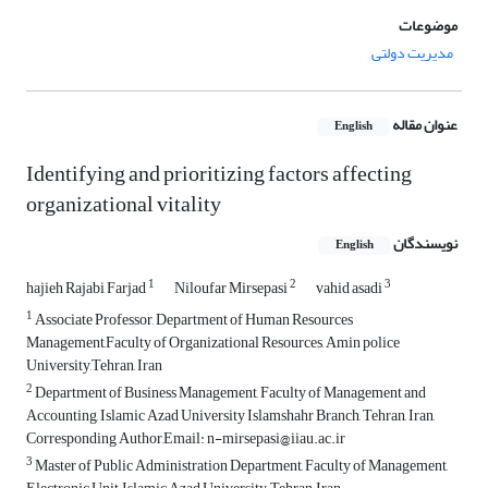
موضوعات
مدیریت دولتی
عنوان مقاله
English
Identifying and prioritizing factors affecting
organizational vitality
نویسندگان
English
1
2
3
hajieh Rajabi Farjad
Niloufar Mirsepasi
vahid asadi
1
Associate Professor, Department of Human Resources
Management,Faculty of Organizational Resources, Amin police
University,Tehran, Iran
2
Department of Business Management, Faculty of Management and
Accounting, Islamic Azad University Islamshahr Branch, Tehran, Iran,
Corresponding Author,Email: n-mirsepasi@iiau.ac.ir
3
Master of Public Administration Department, Faculty of Management,