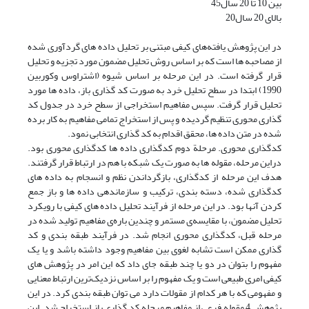
بین 10 تا 20 سال45
بالای 20 سال20
در این پژوهش یافته‌های کیفی مبتنی بر تحلیل داده های گردآوری شده
از مصاحبه ها است که بر اساس روش تحلیل مضمون مورد تجزیه و تحلیل
قرار گرفته است. در این مرحله بر اساس شیوه (اشتراوس وکوربین
1990) ابتدا در سطح تحلیل خرد به صورت کد گذاری باز، داده ها مورد
تحلیل قرار گرفت. سپس مفاهیم استخراجی از سطح خرد در جدول کد
گذاری محوری تنظیم گردیده و پس از استخراج تمامی مفاهیم به کار برده
شده در متن داده ها، محقق اقدام به کد گذاری انتخابی نمود.
کدگذاری محوری. مرحلة دوم کدگذاری داده ها کدگذاری محوری بود.
دراین مرحله، مقوله ها به صورت یک شبکه با هم در ارتباط قرار گرفتند.
هدف این مرحله از کدگذاری، بازگرداندن نظم و انسجام به داده های
کدگذاری شده، دسته بندی، ترکیب و سازماندهی داده ها و باز جمع
کردن آنها بود. در این مرحله از فرآیند تحلیل داده های کیفی با رویکرد
تحلیل مضمون، با مقایسه‌ی مستمر و چندین باره‌ی مفاهیم تولید شده در
مرحله قبل، کدگذاری محوری انجام شد. در فرآیند طبقه بندی و کد
گذاری ممکن است تشابه لغوی بین مفاهیم وجود داشته باشد و یا یک
مفهوم را بتوان در دو یا چند طبقه جای داد که این امر در پژوهش های
کیفی امری طبیعی است و یک مفهوم را بر اساس نزدیک‌ترین ارتباط معنایی
و مفهومی که با هر کدام از مقولات دارد می توان طبقه بندی کرد. در این
پژوهش 4 مقوله فرعی از مفاهیم مرحله کد گذاری باز استخراج شد. این