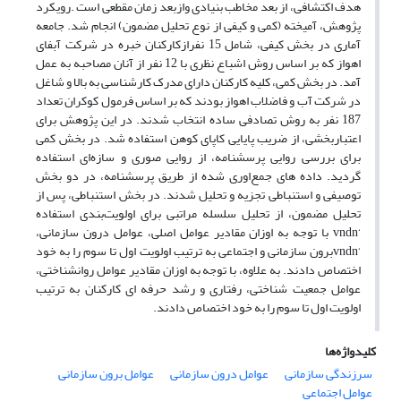
هدف اکتشافی، از بعد مخاطب بنیادی وازبعد زمان مقطعی است .رویکرد
پژوهش، آمیخته (کمی و کیفی از نوع تحلیل مضمون) انجام شد. جامعه
آماری در بخش کیفی، شامل 15 نفرازکارکنان خبره در شرکت آبفای
اهواز که بر اساس روش اشباع نظری با 12 نفر از آنان مصاحبه به عمل
آمد. در بخش کمی، کلیه کارکنان دارای مدرک کارشناسی به بالا و شاغل
در شرکت آب و فاضلاب اهواز بودند که بر اساس فرمول کوکران تعداد
187 نفر به روش تصادفی ساده انتخاب شدند. در این پژوهش برای
اعتباربخشی، از ضریب پایایی کاپای کوهن استفاده شد. در بخش کمی
برای بررسی روایی پرسشنامه، از روایی صوری و سازه‌ای استفاده
گردید. داده های جمع‌اوری شده از طریق پرسشنامه، در دو بخش
توصیفی و استنباطی تجزیه و تحلیل شدند. در بخش استنباطی، پس از
تحلیل مضمون، از تحلیل سلسله مراتبی برای اولویت‌بندی استفاده
‘vndn با توجه به اوزان مقادیر عوامل اصلی، عوامل درون سازمانی،
‘vndnبرون سازمانی و اجتماعی به ترتیب اولویت اول تا سوم را به خود
اختصاص دادند. به علاوه، با توجه به اوزان مقادیر عوامل روانشناختی،
عوامل جمعیت شناختی، رفتاری و رشد حرفه ای کارکنان به ترتیب
اولویت اول تا سوم را به خود اختصاص دادند.
کلیدواژه‌ها
سرزندگی سازمانی
عوامل درون سازمانی
عوامل برون سازمانی
عوامل اجتماعی