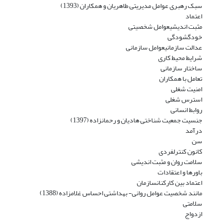
سبک رهبری عوامل مدیریتی طاهریان و همکاران (1393)
اعتماد
مثبت اندیشیعوامل شخصیتی
خودگشودگی
عدالت سازمانیعوامل سازمانی
شرایط محیط کاری
ساختار سازمانی
تعامل با همکاران
امنیت شغلی
استرس شغلی
روابط انسانی
جنسیت جمعیت شناختی هادیان و رحمانزاده (1397)
درآمد
سن
کانون کنترلفردی
سلامت روان و مثبت اندیشی
باورها و اعتقادات
اعتماد بین کارکنانسازمان
مانند شخصیت عوامل روانی- بهداشتی احساس غلامزاده (1388)
سلامتی
ازدواج