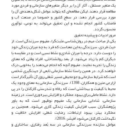
یک متغیر مستقل ، آثار آن را بر دیگر متغیرهای سازمانی و فردی مورد
مطالعه قرار دهند، لیکن مطالعه‌ای که بتواند عوامل شکل‌دهنده‌ی آن را
مورد بررسی قرار دهد، در سطح کشور و خصوصا در صنعت آب و
فاضلاب کشور انجام نشده و این تحقیق می‌تواند به نوعی، نوآوری
محسوب گردد.
مرور ادبیات و پیشینه تحقیق
یکی از مباحث مهم در روان‌شناسی مثبت‌گرا، مفهوم سرزندگی است. از
حیث فردی، سرزندگی به این معناست که فرد به چه میزان زندگی خود
را دوست دارد. درجه یا میزان شادی و نشاط نسبی است و در مقایسه با
دیگران کم یا زیاد می‌شود. از بعد روانشناختی، افراد وقتی که معنای
زندگی را تجربه نمایند، مفهوم آنچه که انجام می‌دهند را به‌خوبی درک
خواهند کرد. در همین راستا نشاط سازمانی تابعی از جهت‌گیری شخصی
است که شرایط سازمانی و جو محیطی مسیر شغلی روی آن تأثیرگذار است
(زارعی متین و همکاران، 1398). سرزندگی سازمانی به معنای وجود یک
محیط با کیفیت و بهداشتی است که رفاه و تندرستی کارکنان را در پی
دارد. نشاط عاملی برای بهبود عملکرد و افزایش بهره‌ وری است. در زمینه
سازمانی، شادابی سازمانی یک مفهوم نوظهور است که به باور
پژوهشگران سبب افزایش کیفیت زندگی کاری می‌شود. همچنین بر
عملکرد بهتر، بهبود ارتباطات، رضایت شغلی، افزایش خلاقیت و
نگهداشت کارکنان می‌شود (فیشر، 2016).
عوامل سازنده سرزندگی سازمانی در سه بُعد رفتاری، ساختاری و