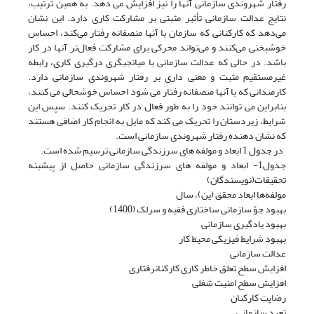
رفتار شهروندی سازمانی آنها را نیز افزایش می دهد. به همین ترتیب،
نتایج عدالت سازمانی تأثیر مثبتی بر مشارکت کاری دارد. این نشان
می‌دهد که کارکنانی که سازمان با آنها منصفانه رفتار می‌کند، احساس
خوشبختی می‌کنند و می‌تواند محرکی برای مشارکت فعال‌تر آنها در کار
باشد. در حالی که عدالت سازمانی با میانجیگری درگیری کاری، رابطه
غیرمستقیم مثبت و معنی داری بر رفتار شهروندی سازمانی دارد.
کارمندانی که با آنها منصفانه رفتار می شود احساس خوشحالی می کنند،
بنابراین می توانند خود را به طور فعال در کار تحریک کنند. سپس این
شرایط، زیردستان را تحریک می کند که مایل به انجام کار اضافی هستند
که نشان دهنده رفتار شهروندی سازمانی است.
در جدول 1 ابعاد و مولفه های سرزندگی سازمانی ترسیم شده است.
جدول1- ابعاد و مولفه های سرزندگی سازمانی حاصل از پیشینه
تحقیقات(نویسندگان)
مولفه‌ها ابعاد محقق (ین)، سال
بهبود جوّ سازمانی ساختاری فقیه و سرلک (1400)
بهبود یادگیری سازمانی
بهبود شرایط فیزیکی محیط کار
عدالت سازمانی
افزایش سطح تعلق خاطر کاری کارکنانرفتاری
افزایش سطح امنیت شغلی
رضایت کارکنان
تعهد سازمانی