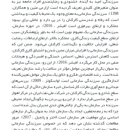
سرزندگی، امید به آینده، خشنودی و رضایتمندی افراد جامعه نیز به
عنوان متغیرهای کلیدی تعریف گردیده است (زارعی متین و همکاران،
1398). سرزندگی سازمانی به معنای وجود یک محیط با کیفیت و بهداشتی
است که رفاه و تندرستی کارکنان را در پی دارد و عاملی برای بهبود
عملکرد و ارتقای بهره‌وری است (فیشر ، 2016). در حوزه سازمان،
سرزندگی سازمانی یک مفهوم نوین است که به باور پژوهشگران سبب
ارتقای سطح کیفیت زندگی کاری، عملکرد بالاتر، ارتقای ارتباطات، رضایت
شغلی، افزایش خلاقیت و نگهداشت کارکنان می‌شود. ضمن این که
سرزندگی سازمانی با افزایش میزان عجین شدن و اشتیاق کاری کارکنان،
سبب کاهش استرس شغلی، احساس خستگی و افسردگی و هیجانات
منفی در محل کار می‌گردد (فیشر، 2016). از این رو، سرزندگی سازمانی
به عنوان یکی از مهم‌ترین عوامل مؤثر در سلامت یا رشد سازمان تعریف
شده است. رشد اقتصادی، فکری و خلاق یک سازمان عوامل تعیین‌کننده
اندازه‌گیری سرزندگی سازمانی است (واسکوئز ، 2009). بررسی‌های
میدانی و جمع‌آوری نظرات کارشناسان خبره سازمان حاکی از آن است که
سطح شادی و سرزندگی کارکنان در شرکت ملی نفت ایران در مرکز اهواز
در سطح مناسبی قرار ندارد. از این رو پی بردن به چگونگی ایجاد محیطی
سرزنده در سازمان به یکی از چالش‌‌های جدی مدیران بدل شده است.
چرا که به زعم محققین، ایجاد یک سازمان شاد به عنوان یکی از نیازهای
اساسی برای موفقیت هر سازمان است (اختر و پانجیل ، 2017). مرور
مطالعات گذشته نشان می دهد که در خصوص سرزندگی سازمانی
مطالعات مختلفی انجام شده است. نویسندگان تلاش کرده‌اند تا به عنوان