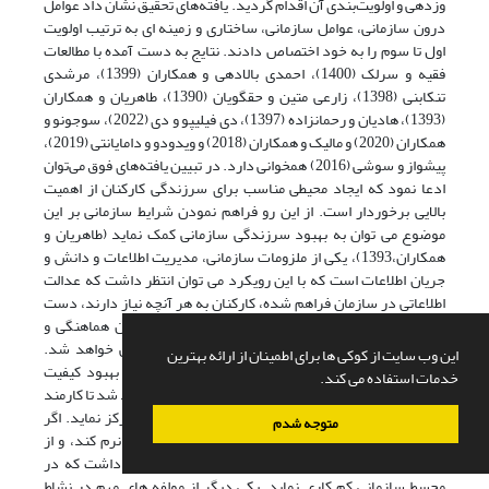
وزدهی و اولویت‌بندی آن اقدام گردید. یافته‌های تحقیق نشان داد عوامل
درون سازمانی، عوامل سازمانی، ساختاری و زمینه ای به ترتیب اولویت
اول تا سوم را به خود اختصاص دادند. نتایج به دست آمده با مطالعات
فقیه و سرلک (1400)، احمدی بالادهی و همکاران (1399)، مرشدی
تنکابنی (1398)، زارعی متین و حقگویان (1390)، طاهریان و همکاران
(1393)، هادیان و رحمانزاده (1397)، دی فیلیپو و دی (2022)، سوجونو و
همکاران (2020) و مالیک و همکاران (2018) و ویدودو و دامایانتی (2019)،
پیشواز و سوشی (2016) همخوانی دارد. در تبیین یافته‌های فوق می‌توان
ادعا نمود که ایجاد محیطی مناسب برای سرزندگی کارکنان از اهمیت
بالایی برخوردار است. از این رو فراهم نمودن شرایط سازمانی بر این
موضوع می توان به بهبود سرزندگی سازمانی کمک نماید (طاهریان و
همکاران،1393)، یکی از ملزومات سازمانی، مدیریت اطلاعات و دانش و
جریان اطلاعات است که با این رویکرد می توان انتظر داشت که عدالت
اطلاعاتی در سازمان فراهم شده، کارکنان به هر آنچه نیاز دارند، دست
پیدا خواهند کرد. و سبب خواهد شد تا در بین کارکنان هماهنگی و
روحیه تعاون ایجاد گردد. و سبب بهبود هویت سازمانی خواهد شد.
این وب سایت از کوکی ها برای اطمینان از ارائه بهترین
مولفه دیگری که می تواند این مسیر را تسریع بخشد، بهبود کیفیت
خدمات استفاده می کند.
زندگی کاری است. ایجاد محیطی آرام و با نشاط سبب خواهد شد تا کارمند
یک سازمان، با انگیزه بیشتری به محیط کاری سازمان تمرکز نماید. اگر
متوجه شدم
کارمندی در سازمان با مشکلات متعددی دست و پنجه نرم کند، و از
وضعیت اقتصاد مکفی برخوردار نباشد، می توان انتظار داشت که در
محسط سازمانی کم کاری نماید. یکی دیگر از مولفه های مهم در نشاط