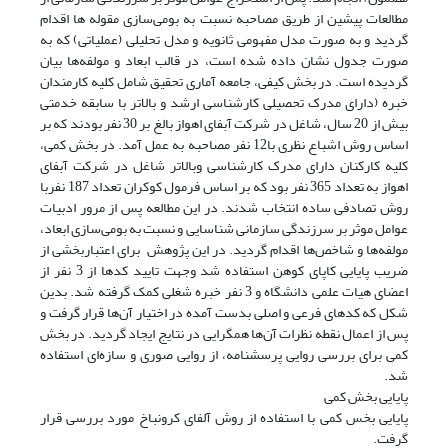
مطالعات پیشین از طریق مصاحبه نسبت به بومی‌سازی مقوله ها اقدام
گردید و به صورت مدل مفهومی ثانویه و مدل تحلیلی (عملیاتی) که به
صورت جدول نشان داده شده است، در قالب ابعاد و مولفه‌ها بیان
گردیده است. در بخش کیفی، جامعه آماری تحقیق شامل کلیه کارمندان
خبره (دارای مدرک تحصیلی کارشناسی ارشد و بالاتر با سابقه خدمتی
بیش از 20 سال، شاغل در شرکت آبفای اهواز بالغ بر 30 نفر بودند که بر
اساس روش اشباع نظری با12 نفر مصاحبه به عمل آمد. در بخش کمی،
کلیه کارکنان دارای مدرک کارشناسی وبالاتر شاغل در شرکت آبفای
اهواز به تعداد 365 نفر بود که بر اساس فرمول کوکران تعداد 187 نفربا
روش تصادفی ساده انتخاب شدند. در این مطالعه پس از مرور ادبیات
عوامل موثر بر سرزندگی سازمانی شناسایی و نسبت به بومی‌سازی ابعاد،
مولفه‌ها و شاخص‌ها اقدام گردید. در این پژوهش برای اعتباربخشی از
ضریب پایایی کاپای کوهن استفاده شد وجهت تایید کدها از 3 نفر از
اعضای هیات علمی دانشگاه و 3 نفر خبره شغلی کمک گرفته شد. بدین
شکل که کدهای فرعی و اصلی بدست آمده در اختیار آن‌ها قرار گرفت و
پس از اعمال نقطه نظرات آن‌ها همگرایی در نتایج ایجاد گردید. در بخش
کمی برای بررسی روایی پرسشنامه، از روایی صوری و سازه‌ای استفاده
شد.
پایایی بخش کمی
پایایی بخس کمی با استفاده از روش آلفای کرونباخ مورد بررسی قرار
گرفت.