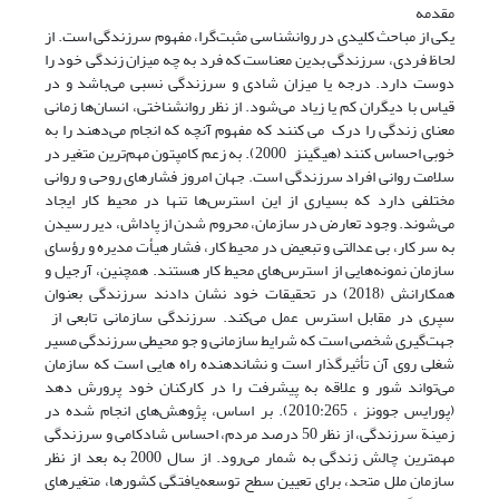
مقدمه
یکی از مباحث کلیدی در روانشناسی مثبت‌گرا، مفهوم سرزندگی است. از
لحاظ فردی، سرزندگی بدین معناست که فرد به چه میزان زندگی خود را
دوست دارد. درجه یا میزان شادی و سرزندگی نسبی می‌باشد و در
قیاس با دیگران کم یا زیاد می‌شود. از نظر روانشناختی، انسان‌ها زمانی
معنای زندگی را درک می‌ کنند که مفهوم آنچه که انجام می‌‌دهند را به
خوبی احساس ‌کنند (هیگینز 2000). به زعم کامپتون مهم‌ترین متغیر در
سلامت روانی افراد سرزندگی است. جهان امروز فشارهای روحی و روانی
مختلفی دارد که بسیاری از این استرس‌ها تنها در محیط کار ایجاد
می‌شوند. وجود تعارض در سازمان، محروم شدن از پاداش، دیر رسیدن
به سر کار، بی عدالتی و تبعیض در محیط کار، فشار هیأت مدیره و رؤسای
سازمان نمونه‌هایی از استرس‌های محیط کار هستند. همچنین، آرجیل و
همکارانش (2018) در تحقیقات خود نشان دادند سرزندگی بعنوان
سپری در مقابل استرس عمل می‌‌کند. سرزندگی سازمانی تابعی از
جهت‌گیری شخصی است که شرایط سازمانی و جو محیطی سرزندگی مسیر
شغلی روی آن تأثیرگذار است و نشاندهنده راه هایی است که سازمان
می‌تواند شور و علاقه به پیشرفت را در کارکنان خود پرورش دهد
(پورایس جوونز ، 2010:265). بر اساس، پژوهش‌های انجام شده در
زمینة سرزندگی، از نظر 50 درصد مردم، احساس شادکامی و سرزندگی
مهمترین چالش زندگی به شمار می‌رود. از سال 2000 به بعد از نظر
سازمان ملل متحد، برای تعیین سطح توسعه‌یافتگی کشورها، متغیرهای