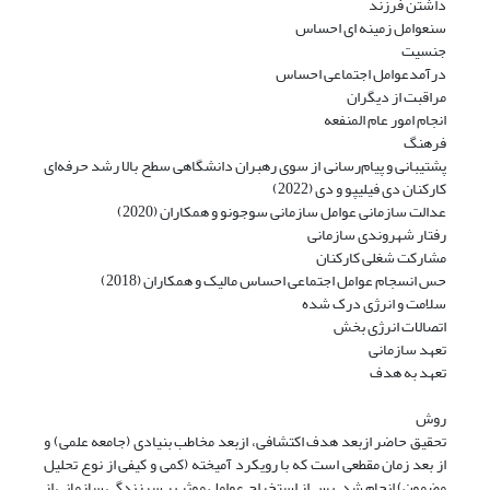
داشتن فرزند
سنعوامل زمینه ای احساس
جنسیت
درآمدعوامل اجتماعی احساس
مراقبت از دیگران
انجام امور عام المنفعه
فرهنگ
پشتیبانی و پیام‌رسانی از سوی رهبران دانشگاهی سطح بالا رشد حرفه‌ای
کارکنان دی فیلیپو و دی (2022)
عدالت سازمانی عوامل سازمانی سوجونو و همکاران (2020)
رفتار شهروندی سازمانی
مشارکت شغلی کارکنان
حس انسجام عوامل اجتماعی احساس مالیک و همکاران (2018)
سلامت و انرژی درک شده
اتصالات انرژی بخش
تعهد سازمانی
تعهد به هدف
روش
تحقیق حاضر ازبعد هدف اکتشافی، ازبعد مخاطب بنیادی (جامعه علمی) و
از بعد زمان مقطعی است که با رویکرد آمیخته (کمی و کیفی از نوع تحلیل
مضمون) انجام شد. پس از استخراج عوامل موثر بر سرزندگی سازمانی از