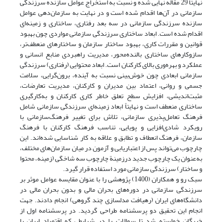
نهایتاً 29 مقاله نهایی شده و نسبت به استخراج عوامل سازنده سرزندگی
سازمانی در آن‌ها اقدام شده است و در نهایت به سازمان‌دهی عوامل
سازنده سرزندگی سازمانی در سه بعد رفتاری، ساختاری و زمینه‌ای
اقدام شده است. ابعاد ساختاری سرزندگی سازمانی مواردی چون بهبود
قوانین و مقررات کاری، بهبود ساختار سازمان و ساختارهای منعطف‌تر،
سازوکارهای ساختاری بالنده‌محور، مدیریت راهبردی منابع انسانی و
عملکرد و بهره‌وری بالای کارکنان است. ابعاد محتوایی (رفتاری) سرزندگی
سازمانی ابعادی چون خوش‌بینی نسبت به آینده، برون‌گرایی، سلامت
جسمی و روانی، اعتماد بین مدیران و کارکنان، مدیریت تعارضات،
مثبت‌اندیشی، افزایش سطح تعلق ‌خاطر کاری کارکنان و به‌کارگیری
ساختاری منعطف است و نهایتاً ابعاد زمینه‌ای سرزندگی سازمانی شامل
فرهنگ تعامل‌پذیری سازمانی، تلاش برای تغییر فرهنگ‌سازمانی با
رویکرد شادی‌افزایی و پویایی، تناسب فرهنگ کارکنان با فرهنگ
سازمان، فرهنگ انعطاف و تطابق و علاقه به کار شناسایی شده‌اند. این
چارچوب می‌تواند پس از اعتباریابی و آزمون در میان سازمان‌های مختلف،
به‌عنوان یک چارچوب جدید درزمینة چارچوب سه شاخگی (زمینه، محتوا
و ساختار) سرزندگی سازمانی مورد استفاده قرار گیرد.
سبک رو و همکاران (1400) پژوهشی را با عنوان مقایسه عوامل موثر بر
سرزندگی سازمانی در دوره‌های بحران مالی و بدون بحران مالی در
دانشگاه‌های ایران (رهیافت مدلسازی چند گروهی) انجام دادند. جهت
انجام این تحقیق دو پرسشنامه طراحی گردید. در پرسشنامه اول از
خبرگان خواسته شد تا سوالات را در شرایطی که اقتصاد ایران با