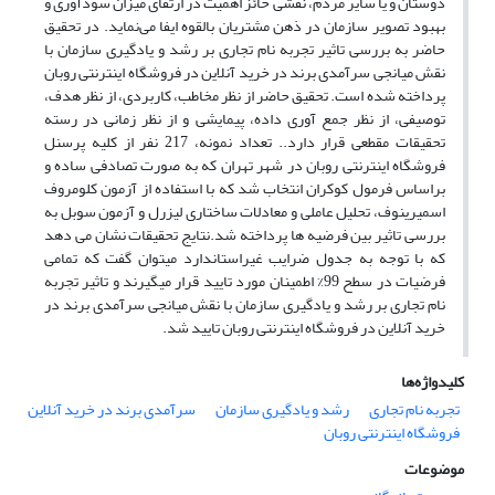
دوستان و یا سایر مردم، نقشی حائز اهمیت در ارتقای میزان سودآوری و
بهبود تصویر سازمان در ذهن مشتریان بالقوه ایفا می‌نماید. در تحقیق
حاضر به بررسی تاثیر تجربه نام تجاری بر رشد و یادگیری سازمان با
نقش میانجی سرآمدی برند در خرید آنلاین در فروشگاه اینترنتی روبان
پرداخته شده است. تحقیق حاضر از نظر مخاطب، ﮐﺎرﺑﺮدی، از نظر هدف،
توصیفی، از نظر جمع آوری داده، پیمایشی و از نظر زمانی در رسته
تحقیقات مقطعی قرار دارد.. تعداد نمونه، 217 نفر از کلیه پرسنل
فروشگاه اینترنتی روبان در شهر تهران که به صورت تصادفی ساده و
براساس فرمول کوکران انتخاب شد که با استفاده از آزمون کلومروف
اسمیرینوف، تحلیل عاملی و معادلات ساختاری لیزرل و آزمون سوبل به
بررسی تاثیر بین فرضیه ها پرداخته شد.نتایج تحقیقات نشان می دهد
که با توجه به جدول ضرایب غیراستاندارد می­توان گفت که تمامی
فرضیات در سطح 99% اطمینان مورد تایید قرار میگیرند و تاثیر تجربه
نام تجاری بر رشد و یادگیری سازمان با نقش میانجی سرآمدی برند در
خرید آنلاین در فروشگاه اینترنتی روبان تایید شد.
کلیدواژه‌ها
تجربه نام تجاری
رشد و یادگیری سازمان
سرآمدی برند در خرید آنلاین
فروشگاه اینترنتی روبان
موضوعات