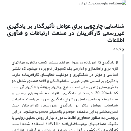
شناسایی چارچوبی برای عوامل تأثیرگذار بر یادگیری
غیررسمی کارآفرینان در صنعت ارتباطات و فن‏آوری
اطلاعات
چکیده
از یادگیری کارآفرینانه به عنوان فرایند مستمر کسب دانش و مهارتهای
لازم برای راه‏اندازی و اداره‏ی یک کسب‏و‏کار نام برده می‏شود که نقشی
اساسی و مؤثر در شکل‏گیری و موفقیت فعالیت‏های کارآفرینانه دارد.
یادگیری بر اساس معیار میزان سامان‏یافتگی و قاعده‏مندی شامل دو
بخش رسمی و غیررسمی است. نتایج برخی از پژوهشها حاکی از آن است
که فقط20-30 درصد از یادگیری¬ افراد به شیوه‏های رسمی و
ساختارمند و مابقی حاصل روش‏های یادگیری غیررسمی است. بنابراین
شناسایی عوامل مؤثر بر یادگیری غیررسمی کارآفرینان جهت
تسریع‏بخشی به این دغدغه، موضوع با‏اهمیتی محسوب می‏شود. در این
پژوهش به منظور جمع‏آوری اطلاعات مورد نیاز از روش تحقیق روایتی با
تکنیک مصاحبههای نیمه‏ساختاریافته (5W1H) استفاده شده است.
کارآفرینان کارکشته‏ی فعال در صنایع ارتباطات و فن‏آوری اطلاعات