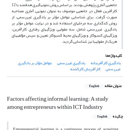
جامعه‏ی آماری پژوهش بودند. بر اساس روش نمونه‏گیری هدفمند با 12
کارآفرین فعال در جامعه‏ی موصوف به عنوان نمونه‏ی آماری مصاحبه
صورت گرفت. برای شناسایی عوامل مؤثر بر یادگیری غیررسمی، از
روش کدگذاری سه مرحله‏ای استفاده شد و در نهایت عوامل مؤثر بر
یادگیری غیررسمی شامل سه مقولهی ویژگیهای رفتاری کارآفرین،
ویژگیهای کسب‏و‏کار و ویژگیهای محیط کسب‏وکار تعیین و سپس مؤلفههای
هریک از مقولهها نیز شناسایی گردید.
کلیدواژه‌ها
یادگیری کارآفرینانه
یادگیری غیررسمی
عوامل مؤثر بر یادگیری
غیررسمی
کارآفرینان کارکشته
عنوان مقاله
English
Factors affecting informal learning: A study
among entrepreneurs within ICT Industry
چکیده
English
Entrepreneurial learning is a continuous process of acquiring