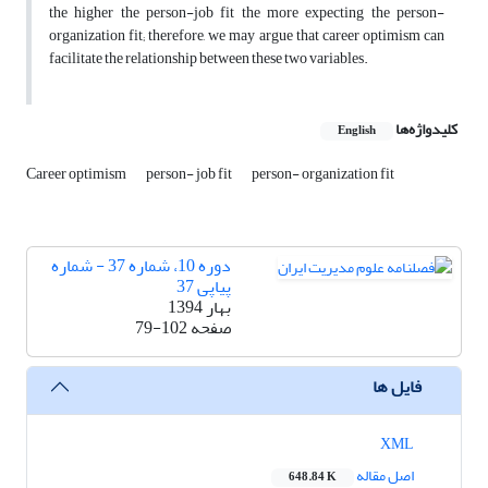
the higher the person-job fit the more expecting the person-
organization fit; therefore, we may argue that career optimism can
facilitate the relationship between these two variables.
کلیدواژه‌ها
English
Career optimism
person- job fit
person- organization fit
دوره 10، شماره 37 - شماره
پیاپی 37
بهار 1394
صفحه
79-102
فایل ها
XML
اصل مقاله
648.84 K