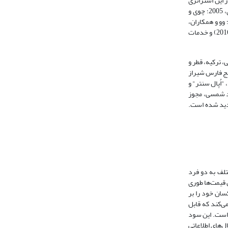
 این استراتژی
قیمت‌گذاری می‌باشد. پژوهش‌های قبلی به بررسی تبعیض‌های قیمتی در صنایع و بازارهای گوناگونی پرداخته اند از جمله هتل‌ها (هانگ و همکاران، 2005؛ ماتیلا و چوی، 2005؛ چوی و
تیلا، 2009)، شرکت‌های هواپیمایی (پولر و تیلور، 2012)، خدمات مجموعه‌های ورزشی (وو و همکاران، 2012؛ وانگ و کریشنا، 2012)، رستوران (مارتین و همکاران، 2009؛ وو و همکاران،
2012)، کافه‌ها (کمپبل و همکاران، 2015)، محصولات تند مصرف (وایدیناتان و آگاروال، 2005)، خرده‌فروشی (لی و سای، 2009؛ فسناچ و آنترهابر، 2016؛ کو و همکاران، 2016) و خدمات
 ترکیه، قطر و
یج فارس شیراز
"اُپال سنتر" و
ود شمسی، مجوز
جدید شده است.
تلف به دو فرد
مل قیمت‌ها طوری
سان خود را بر
ی‌کند که قابل
و اجرا شده است. این سود
 پاول، 2015؛ کو و همکاران، 2016). قیمت‌ها دارای سیگنال‌های اطلاعاتی