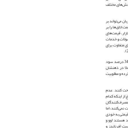
 بخش‌های مختلف
ن می‌تواند بر
ت رابطه مشتری با سازمان. (فرناندز و کالاموت، 2016). مثلا هتل‌ها قیمت اتاق‌ها را بر
کن است سازمان‌ها با بخش بندی بازار، قیمت‌های
صولات و خدمات
‌های متفاوت برای
تحقیقات بازاریابی نشان می‌دهند که تبعیض‌های قیمتی در مجموع می‌تواند برای سازمان سودآور باشد. سازمان‌هایی که از استراتژی تبعیض قیمتی استفاده می‌کنند، تا 34 درصد سود
ان باعث می‌شود که عملا در ذهنشان
رچوب بندی کرده و مطلوبیت
داخت کنند. عدم
 از اینکه کدام
مصرف‌کنندگان
نمی‌کنند، اما
ردار یا محروم بودن از مزایای قیمتی به خودی
 رضایت خود هستند (وو و
است (فرناندز و