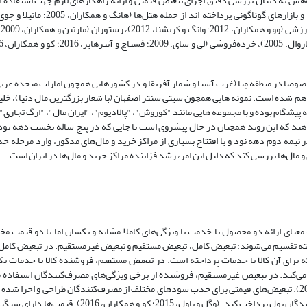
ش به دنبال بررسی دقیق اجرای تبعیض قیمتی و ارائه راهکارهای لازم جهت استفاده از
ما
صوصا در منطقه مِنا (غرب آسیا و شمار آفریقا و در کشورهایی همچون امارات متحده عربی،
 هم شده است. نمونه هایی همچون سیتی سنتر اصفهان (با شعار بزرگترین مال دنیا)، خل
 پیشگام بوده و با مجموعه هایی مانند "کوروش"، "پالادیوم"، "ایران مال"، "ارگ تجاری"، 
ی‌دهند که این روند همچنان در حال پیشروی است تا جایی که در پنج ساله نخست دهه ن
ر نیمه دوم دهه نود و با افتتاح بسیاری از مراکز خرید و مال‌های مذکور، وارد مرحله 
 مال‌ها بررسی کند که دلیل این امر، رشد فزاینده مراکز خرید و مال‌ها در ایران است.
عنای ارائه دو محصول یا خدمت با ویژگی‌های کاملا مشابه و یکسان اما با دو قیمت مخ
‌های قیمتی به سه دسته تقسیم می‌شوند: تبعیض کامل، تبعیض مستقیم و تبعیض غیرمستقیم. در تبعیض کا
 برای آن کالا یا خدمات پرداخته است. در تبعیض مستقیم، فروشنده کالا یا خدمات یک
‌کند. در تبعیض غیرمستقیم، فروشنده از برخی ویژگی‌های مصرف‌کنندگان استفاده م
دستکاری بوده و از طرف مصرف‌کنندگان هم قابل تغییر است (وو و همکاران، 2012). تبعیض‌های قیمتی برای جذب سودهای مختلف از مصرف‌کنندگان طراحی 
زمانی ایجاد می‌شود که مصرف‌کننده تمایل دارد بیشتر یا کمتر از دیگر مصرف‌کنندگان پول پرداخت کند. (وگل و