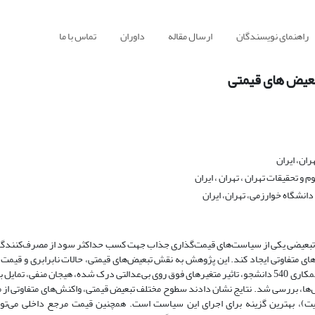
راهنمای نویسندگان
ارسال مقاله
داوران
تماس با ما
بعیض های قیمتی
ان، ایران
و تحقیقات تهران ، تهران ، ایران
انشگاه خوارزمی، تهران، ایران
ری تبعیضی یکی از سیاست‌های قیمت‌گذاری جذاب جهت کسب حداکثر سود از مصرف‌کنندگان
ای متفاوتی ایجاد کند. این پژوهش به نقش تبعیض‌های قیمتی، حالات نابرابری و قیمت 
مصرف‌کنندگان می پردازد. با اجرای دو مطالعه تجربی از انواع طرح های عاملی و همکاری 540 دانشجو، تاثیر متغیرهای فوق روی بی‌عدالتی درک شده، هیجان
ها، بررسی شد. نتایج نشان دادند سطوح مختلف تبعیض قیمتی، واکنش‌های متفاوتی از
ویت)، بهترین گزینه برای اجرای این سیاست است. همچنین قیمت مرجع داخلی می‌توا