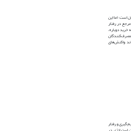
 است؛ اما این
مرجع در رفتار
منفی، تمایل به خرید دوباره،
 مصرف‌کنندگان
ند واکنش‌های
م گیری و رفتار
. این استراتژی در