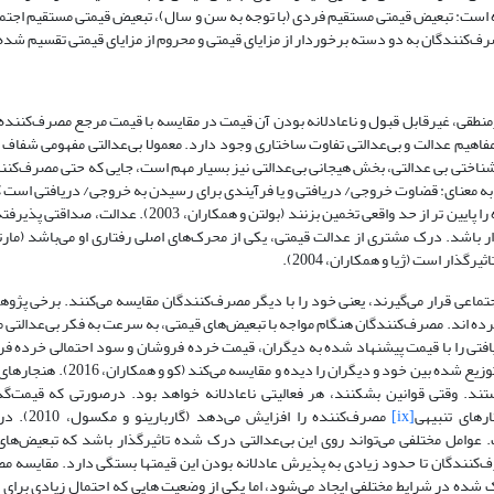
تخاب کرده است: تبعیض قیمتی مستقیم فردی (با توجه به سن و سال)، تبعیض قیمتی مستقیم اجتما
نندگان به دو دسته برخوردار از مزایای قیمتی و محروم از مزایای قیمتی تقسیم شده‌
غیرمنطقی، غیرقابل قبول و ناعادلانه بودن آن قیمت در مقایسه با قیمت مرجع مصرف‌کن
مفاهیم عدالت و بی‌عدالتی تفاوت ساختاری وجود دارد. معمولا بی‌عدالتی مفهومی شفاف
شناختی بی عدالتی، بخش هیجانی بی‌عدالتی نیز بسیار مهم است، جایی که حتی مصرف‌کنن
ی هم ممکن است احساس گناه کنند (ژیا و همکاران، 2004). عدالت به معنای: قضاوت خروجی/ دریافتی و یا فرآیندی برای رسیدن به خروجی/ دریا
قبول و عادلانه باشد. معمولا مصرف‌کنندگان تمایل دارند تا هزینه‌های فروشنده را پایین تر از حد واقعی تخمین بز
ار باشد. درک مشتری از عدالت قیمتی، یکی از محرک‌های اصلی رفتاری او می‌باشد (مارت
ماعی قرار می‌گیرند، یعنی خود را با دیگر مصرف‌کنندگان مقایسه می‌کنند. برخی پژوهش
رده اند. مصرف‌کنندگان هنگام مواجه با تبعیض‌های قیمتی، به سرعت به فکر بی‌عدالتی م
تی را با قیمت پیشنهاد شده به دیگران، قیمت خرده فروشان و سود احتمالی خرده فر
کرده و احساس عدالت یا بی‌عدالتی کند. در عدالت توزیعی، مصرف‌کننده عدالت توز
د. وقتی قوانین بشکنند، هر فعالیتی ناعادلانه خواهد بود. درصورتی که قیمت‌گ
های تنبیهی
[ix]
مصرف‌کننده را افزا
وامل مختلفی می‌تواند روی این بی‌عدالتی درک شده تاثیرگذار باشد که تبعیض‌های
 پذیرش تغییر قیمت از سوی مصرف‌کنندگان تا حدود زیادی به پذیرش عادلانه بودن این قیمتها بستگی دارد. مقای
رجع خود مهم است (لی و سای، 2009). بی‌عدالتی درک شده در شرایط مختلفی ایجاد می‌شود، اما یکی از وضعیت هایی که احتمال زیاد