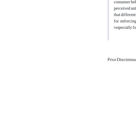
consumer beha
perceived unf
that differen
for enforcing
(especially f
Price Discrimina