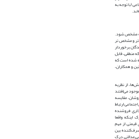
عی (با توجه به
اند.
نده مشخص شود.
 تر و مشخص تر
دگان برخوردار
فتی است که منطقی، قابل
نند (بولتن و همکاران، 2003). عدالت، صداقتی پذیرفته شده است که
ین و همکاران،
‌ها، از نظریه
وجود می‌افتند
وشان، مقایسه
یع شده بین خود و دیگران را دیده و مقایسه می‌کند (کو و همکاران، 2016). هنجارهای اجتماعی ارتباط
ذاری فروشنده
یش می‌دهد (گاربارینو و مکسول، 2010). درک اینکه واقعا
 قیمتی از مهم
سه مصرف‌کننده بین
ی برای بی‌عدالتی درک