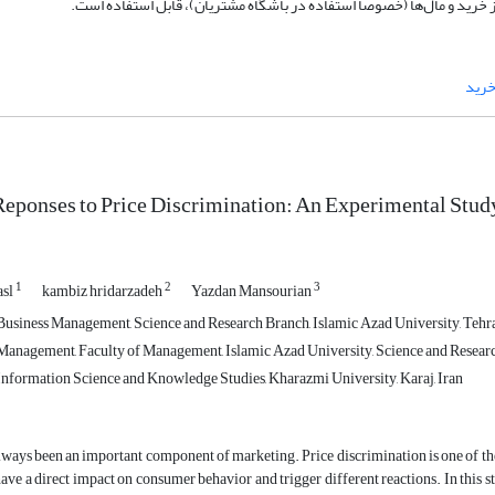
ز خرید و مال‌ها (خصوصا استفاده در باشگاه مشتریان)، قابل استفاده است.
خرید
eponses to Price Discrimination: An Experimental Stud
1
2
3
asl
kambiz hridarzadeh
Yazdan Mansourian
usiness Management, Science and Research Branch, Islamic Azad University, Tehra
anagement, Faculty of Management, Islamic Azad University, Science and Research
nformation Science and Knowledge Studies, Kharazmi University, Karaj, Iran
lways been an important component of marketing. Price discrimination is one of the a
have a direct impact on consumer behavior and trigger different reactions. In this stu