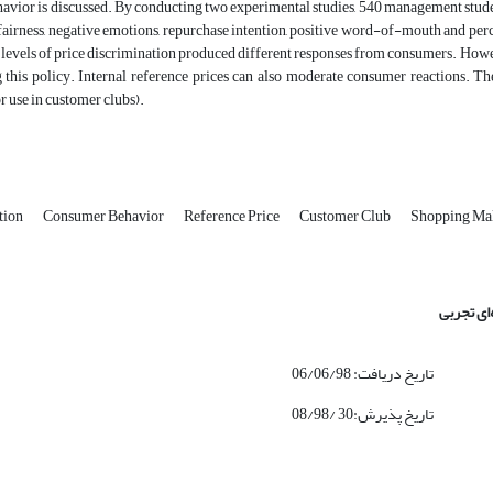
vior is discussed. By conducting two experimental studies, 540 management student
airness, negative emotions, repurchase intention, positive word-of-mouth and perc
t levels of price discrimination produced different responses from consumers. Howev
 this policy. Internal reference prices can also moderate consumer reactions. The
or use in customer clubs).
tion
Consumer Behavior
Reference Price
Customer Club
Shopping Ma
ای تجربی
تاریخ دریافت: 06/06/98
تاریخ پذیرش:30 /08/98