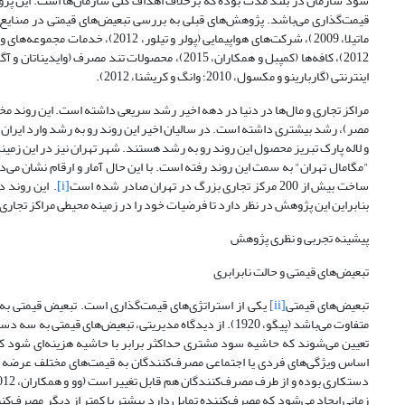
سود سازمان در بلند مدت بوده که برخلاف اهداف کلی سازمان‌ها است. این پژوه
اینترنتی (گاربارینو و مکسول، 2010؛ وانگ و کریشنا، 2012).
مراکز تجاری و مال‌ها در دنیا در دهه اخیر رشد سریعی داشته است. این روند مخ
مصر)، رشد بیشتری داشته است. در سالیان اخیر این روند رو به رشد وارد ایران
و لاله پارک تبریز محصول این روند رو به رشد هستند. شهر تهران نیز در این زمینه
"مگامال تهران" به سمت این روند رفته است. با این حال آمار و ارقام نشان م
ساخت بیش از 200 مرکز تجاری بزرگ در تهران صادر شده است
[i]
. این روند د
بنابراین این پژوهش در نظر دارد تا فرضیات خود را در زمینه محیطی مراکز تجاری و
پیشینه تجربی و نظری پژوهش
تبعیض‌های قیمتی و حالت نابرابری
تبعیض‌های قیمتی
[ii]
یکی از استراتژی‌های قیمت‌گذاری است. تبعیض قیمتی به م
متفاوت می‌باشد (پیگو، 1920). از دیدگاه مدیریتی، تبعیض
تعیین می‌شوند که حاشیه سود مشتری حداکثر برابر با حاشیه هزینه‌ای شود که
اساس ویژگی‌های فردی یا اجتماعی مصرف‌کنندگان به قیمت‌های مختلف عرضه می