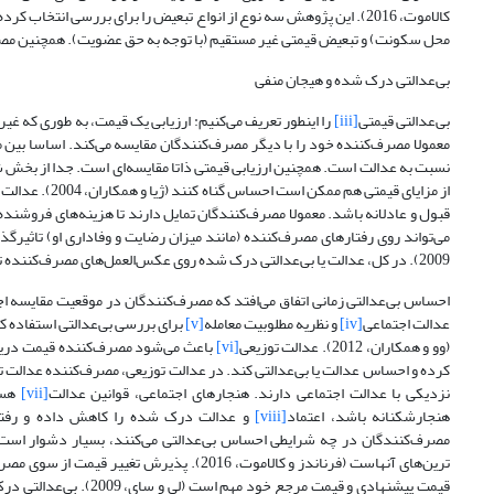
کالاموت، 2016). این پژوهش سه نوع از انواع تبعیض را برای بررسی ان
محل سکونت) و تبعیض قیمتی غیر مستقیم (با توجه به حق عضویت). همچنین مصرف‌ک
بی‌عدالتی درک شده و هیجان منفی
بی‌عدالتی قیمتی
[iii]
را اینطور تعریف می‌کنیم: ارزیابی یک قیمت، به طوری که 
معمولا مصرف‌کننده خود را با دیگر مصرف‌کنندگان مقایسه می‌کند. اساسا بین 
نسبت به عدالت است. همچنین ارزیابی قیمتی ذاتا مقایسه‌ای است. جدا از بخش 
از مزایای قیمت
می‌تواند روی رفتارهای مصرف‌کننده (مانند میزان رضایت و وفاداری او) تاثیرگذ
2009). در کل، عدالت یا بی‌عدالتی درک شده روی عکس‌العمل‌های مصرف‌کننده تاثیرگذار است (ژیا و همکاران، 2004).
احساس بی‌عدالتی زمانی اتفاق می‌افتد که مصرف‌کنندگان در موقعیت مقایسه اجت
عدالت اجتماعی
[iv]
و نظریه مطلوبیت معامله
[v]
برای بررسی بی‌عدالتی استفاده ک
(وو و همکاران، 2012). عدالت توزیعی
[vi]
باعث می‌شود مصرف‌کننده قیمت دریاف
نزدیکی با عدالت اجتماعی دارند. هنجارهای اجتماعی، قوانین عدالت
[vii]
هستن
هنجارشکنانه باشد، اعتماد
[viii]
و عدالت درک شده را کاهش داده و رفتار
مصرف‌کنندگان در چه شرایطی احساس بی‌عدالتی می‌کنند، بسیار دشوار است. ع
ترین‌های آنهاست (فرناندز و کالاموت، 2016).
قیمت پیشنهادی و قیمت م