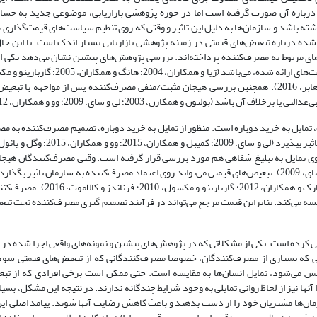
 درباره آن صورت گرفته است اما در حوزه پژوهشی بازاریابی، موضوعی جدید به حساب
ف‌کننده داشته باشد و سازمان‌ها به دلیل این تاثیر و وقتی که روی تنظیم سیاست‌های قیمت‌گذار
 (احمداقلو و همکاران، 2014). پژوهش‌های انجام شده درباره تبعیض‌های قیمتی در زمینه پژوهشی بازاریابی بسیار اندک است. ب
ی مربوط به مصرف‌کننده پرداخته‌اند. بررسی پژوهش‌های پیشین نشان می‌دهد یکی از
و همکاران، 2012؛ کمپبل و همکاران، 2015؛ وگل و پائول، 2015؛ فسناچ و آنترهابر، 2016). همچنین بررسی هیجان مثبت/منفی مصرف‌کننده پس از مو
تون و همکارن، 2003؛ لی و سای، 2009؛ وو و همکاران، 2012).
مایل به خرید دوباره است. منظور از تمایل به خرید دوباره، تصمیم مصرف‌کننده به مصر
 همچنین تاثیر تبعیض‌های قیمتی روی تمایل به تبلیغ شفاهی هم مورد بررسی قرار گرفته است. وقتی مصرف‌کنندگان 
تمایل بیشتری به تبلیغ شفاهی مثبت خواهند داشت (وو و همکاران، 2015؛ لی و سای، 2009). تبعیض‌های قیمتی می‌تواند روی اعتماد مصرف‌کننده به سازمان 
نهایت روی ارزش درک شده از معامله مصرف‌کننده با سازمان تاثیرگذار است (پارک
سه می‌کند. بنابراین قیمت مرجع می‌تواند در فرآیند تصمیم گیری مصرف‌کننده تحت تبع
ی کرده است. یکی از مشکلاتی که در پژوهش‌های پیشین و نمونه‌های واقعی اجرا شده د
ی که بسیاری از مصرف‌کنندگان، خصوصا مصرف‌کنندگانی که از تبعیض‌های قیمتی سود
حس می‌شود، تمایل انسان‌ها به مقایسه است. حتی ممکن است برخی افرادی که از تبع
نیز از لحاظ روانی تمایلی به وجود شرایط چندگانه ندارند. در نتیجه این مشکل، بسیاری 
‌ها مشتریان خود را از دست بدهند و باعث کاهش رضایت آنها شوند. پیامد اصلی ای