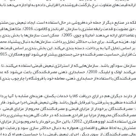
 ارائه قیمت‌های متفاوت، نرخ بازگشت فروشنده را افزایش داده و به او اجازه می‌دهد تا
لکه در صنایع دیگر از جمله خرده‌فروشی در حال استفاده است. ایجاد تبعیض بین مشتریا
اساس معیارهای مختلفی صورت گیرد مانند زمان خرید، تعداد خرید، تکرار خرید، حق عضویت و قدم
اساس میزان تقاضا دستکاری می‌کنند و در فصول پُرتقاضا گران تر از فصول کم تقاضا اتاق ارائه می‌دهند (ماتیلا و چوی، 2005). مم
 خود، هزینه می‌کنند. برای جذب حداکثر تمایل پرداخت، سازمان‌ها به دنبال پیشنهاد مح
واره مصرف‌کنندگان را بر اساس تمایل آنها به پرداخت، دسته بندی می‌کند. این بخش بندی بر اساس قیمت
بیشتری نسبت به سازمان‌هایی با استراتژی قیمت‌گذاری یکپارچه، سود کسب می‌کنند (ولک و ابلینگ، 2010). حسابداری ذهنی مصرف‌کنندگ
‌ها را متفاوت ذخیره کنند و تاثیر متفاوتی روی آنها بگذارد (کیم، 2019). مصرف‌کنندگان با استفاده از حسابداری ذهنی، معامله خود با فروشگاه را چا
ار دارند دیگران هم در ازای دریافت کالا یا خدمات یکسان، هزینه‌ای مشابه با آنها پر
رف‌کننده منطقی و پذیرفتنی یا غیرقابل قبول باشد. وقتی تبعیض قیمتی اجرا می‌شود، فارغ
صرف‌کنندگان برخودار از مزایای قیمتی و مصرف‌کنندگان محروم از مزایای قیمتی. 
رف‌کنندگان محروم از مزایا نیز افرادی هستند که در حالت کلی هزینه بیشتری پرداخت 
نسبت به افراد برخوردار از مزایای قیمتی باید پول بیشتری بدهند یا از امکانات کمتری استفاده کنند (وو و همکاران، 2012). با این حال برخو
باعث برخورد مثبت یا منفی با فروشنده نمی‌شود (ونگ و کریشنا، 2012). مشتریان به لحاظ منطقی و اقتصادی، همواره به دنبال حداکثر سازی سود و
نفی احتمالی مصرف‌کنندگان از سوی دیگر، اجرای تبعیض قیمتی را با حساسیت همراه کرده 