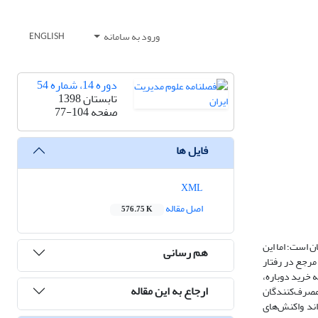
ورود به سامانه
ENGLISH
دوره 14، شماره 54
تابستان 1398
صفحه
77-104
فایل ها
XML
اصل مقاله
576.75 K
 است؛ اما این
هم رسانی
مرجع در رفتار
 منفی، تمایل به خرید دوباره،
ارجاع به این مقاله
 مصرف‌کنندگان
ند واکنش‌های