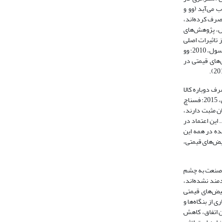
 می‌آید (وو و
ی صرف کرده‌اند،
ا این حال، پژوهش‌های
 تاثیرات اصلی
سیاست تبعیض‌های قیمتی، تاثیر روی درک عدالت/بی‌عدالتی مصرف‌کننده از قیمت‌های ارائه شده، می‌باشد (ژیا و همکاران، 2004؛ هانگ و همکاران، 2005؛ گاربارینو و مکسول، 2010؛ وو
اجهه با تبعیض‌های قیمتی در
ف دوباره کالا
یا خدمات سازمان می‌باشد. تمایل به خرید دوباره می‌تواند از تبعیض‌های قیمتی تاثیر بپذیرد (لی و سای، 2009؛ کمپبل و همکاران، 2015؛ وو و همکاران، 2015؛ وگل و پائول، 2015؛ فسناچ
هیجان مثبت دارند،
تاثیر بگذارد. این اعتماد در
 و همکاران، 2012؛ گاربارینو و مکسول، 2010؛ فرناندز و کالاموت، 2016). مصرف‌کننده در همه این
یض‌های قیمتی،
ر صنعت به چشم
مند نشده‌اند،
یض‌های قیمتی
از بنگاه‌ها و
ن اتفاق، کاهش