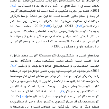
چارچوب‌ها در جهان است، اما این چارچوب، قابلیت‌های خود را در تولید
تعداد بیشتری از بنگاه‌های با رشد بالا ارتقا نداده است(ناپیر
[xvi]
،
2011). هلند نیز تجربه مشابهی داشته است که فعالیت‌های­کارآفرینی
فزاینده و سطح بالایی داشته است اما این امر عمدتاً توسط کارگران
خوداشتغال هدایت می‌شود که اکثرآنها درآمدی زیر خط فقر
دارند(استام
[xvii]
، 2013). آیزنبرگ
[xviii]
(2010)، معتقد است که
وجود یک اکوسیستم نقش مهمی در توسعه­اقتصادی ایفا می­کند. همچنین
در نظر گرفتن تمام عوامل اقتصادی، فرهنگی و مقرراتی مرتبط با
کارآفرینی در قالب یک اکوسیستم، کمک شایانی به توسعه­کارآفرینی
ایران می­کند(داوری و همکاران ، 1396).
مولفه‌های اصلی در شکل­گیری یک اکوسیستم­کارآفرینی موفق شامل 7
عامل اصلی است: شبکه­رسمی، شبکه­غیررسمی، دانشگاه، دولت،
حمایت، خدمات‌مالی و استعدادهای موجود(موتویاما و واتکینز
[xix]
،
2014). در مجموع هر اکوسیستم با روش خاصی عوامل موجود در منطقه
را با یکدیگر ترکیب میکند. در واقع مولفه‌های اصلی اکوسیستم‌ها
یکسان هستند اما با توجه به اینکه هر کشوری شرایط خاص خود را دارد
تقلید اکوسیستم‌های موفق با ریسک همراه است و امکان­پذیر
نیست(کانتیس و فدریکو
[xx]
، 2011). تحقیقات نشان داده است
اکوسیستم­کارآفرینی متاثر از ضروریات محلی است(اورهلم
[xxi]
، 2015).
اکوسیستم‌های­کارآفرینی از کشوری به کشور دیگر و حتی از منطقه­ای به
منطقه دیگر در داخل یک کشور نیز متفاوت است و این تفاوت‌ها را