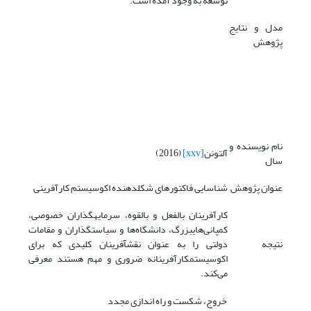
توسعه به وجود آمده است.
مدل و نتایج
پژوهش
نام نویسنده و
آلتونن
[xxv]
(2016)
سال
عنوان پژوهش
شناسایی فاکتورهای شکل­دهنده اکوسیستم کارآفرینی
کارآفرینان بالفعل و بالقوه، سرمایه­گذاران خصوصی،
کمپانی‌های­بزرگ، دانشگاه‌ها و سیاست­گذاران و مقامات
نتیجه
دولتی را به عنوان نقش­آفرینان کلیدی که برای
اکوسیستم­کارآفرینانه ضروری و مهم هستند معرفی
می‌کند.
خروج، شکست و راه اندازی مجدد