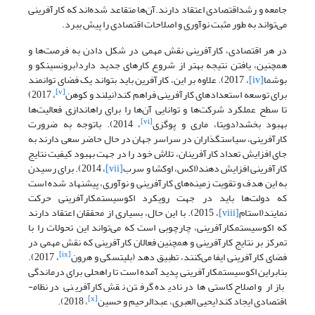
جامعه و رشد­اقتصادی اعتقاد دارند.آن‌ها متقاعد شده‌اند که کارآفرینی
می‌تواند به طور مثبت نوآوری و اصلاحات اقتصادی را پیش ببرد.
در هر اقتصادی، کارآفرینی نقش مهمی در شکل دادن به فرصت‌ها و
همچنین، یافتن نتیجه بهتر از شروع کارهای جدید دارد(برونسینکو و
بوشما
[iv]
، 2017). علاوه بر این، کارآفرین باید بتواند یک فضای توانمند
[v]
برای توسعه استعدادهای کارآفرینی فراهم کند(نیلند و کوهن
، 2017)
تا سطح عملکرد شرکت‌ها و توانایی آن‌ها را برای راه­اندازی فعالیت‌ها
[vi]
بهبود بخشد(دویتا، ماری و پوگزی
، 2014). باتوجه به ضرورت
کارآفرینی، سیاست­گذاران در سراسر جهان در حال حاضر سعی دارند به
جای افزایش تعداد کارآفرینان، تلاش خود را در جهت بهبود کیفیت نتایج
کارآفرینی افزایش دهند(اکس، اوکشا و سرب
[vii]
، 2014). برای رسیدن
به این هدف و تقویت زمینه‌های کارآفرینی و نوآوری، پیشنهاد شده است
که دولت‌ها باید در جهت رویکرد اکوسیستم­کارآفرینی حرکت
نمایند(استام
[viii]
، 2015). با این حال، بسیاری از محققان اعتقاد دارند
که اکوسیستم­کارآفرینی، چارچوبی است که می‌تواند این تحولات را با
تمرکز بر نتایج کارآفرینی و همچنین فعالان کارآفرینی که نقش مهمی در
[ix]
فضای کارآفرینی ایفا می‌کنند، تطبیق دهد (بلیتسکی و هرون
، 2017).
بنابراین اکوسیستم­کارآفرینی پدید آمده است تا راه­حلی برای درماندگی
بازار و اصلاح کاستی‌ها در نادیده گرفتن نقش کارآفرینی در نظام­
[x]
اقتصادی ایجاد کند(یحیی العبری، عبدالرحیم و حسین
، 2018).