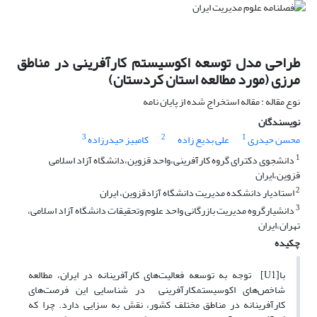
طراحی مدل توسعه اکوسیستم کارآفرینی در مناطق
مرزی (مورد مطالعه استان کردستان)
نوع مقاله : مقاله استخراج شده از پایان نامه
نویسندگان
3
2
1
محسن حیدری
علی بدیع زاده
کامبیز حیدرزاده
1
دانشجوی دکترای گروه کارآفرینی،واحد قزوین،دانشگاه آزاد اسلامی
قزوین،ایران
2
استادیار دانشکده مدیریت دانشگاه آزادقزوین، ایران
3
دانشیارگروه مدیریت بازرگانی واحد علوم وتحقیقات دانشگاه آزاد اسلامی،
تهران،ایران
چکیده
با[U1] توجه به توسعه فعالیت‌های کارآفرینانه در ایران، مطالعه
شاخص‌های اکوسیستم­کارآفرینی در شناسایی این فرصت‌های
کارآفرینانه در مناطق مختلف کشور، نقش به سزایی دارد. چرا که