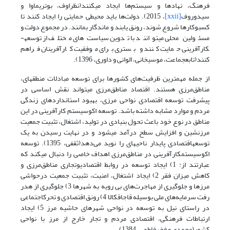
فرهنگ، نهادها و سیستم‌ها ایجاد میکنند(نظراوف، بوتریماوا و
سیدوروف
[xxii]
، 2015). دولت‌ها باید محیطی حمایتی را ایجاد کنند تا
کسب­و­کارها شروع شوند، رونق یابند و ماندگار بمانند. در مجموع دولت و
مسئولین محلی میتوانند با تدوین سیاست‌های مختلف از توسعه­
کارآفرینی حمایت کنند و بستری برای موفقیت کارآفرینان فراهم
کنند(تابع­جماعت، موسی­خانی، الوانی و داوری، 1396).
از جمله مهمترین ظرفیت‌های کشورها برای توسعه مبادلات منطقه­ای،
مناطق‌مرزی هستند. اقتصاد مناطق‌مرزی میتواند نقش اساسی در
پیشرفت توسعه اقتصادی نواحی مرزی، بهبود استانداردهای زندگی
مردم و موارد مشابه داشته باشد. توسعه اکوسیستم کارآفرینی در این
مناطق در نوع خود باعث تحول بنیادی در تولید، اشتغال، تثبیت جمعیت
مرزنشین و افزایش سطح درآمد میشود و در نهایت رسیدن به یک
توسعه­اقتصادی پایدار ناحیه­ای را نوید می‌دهد(ثقفی، 1395). توسعه
اکوسیستم­کارآفرینی در مناطق‌مرزی اهداف خاصی را دنبال میکند که
عبارتند از: 1) ایجاد توسعه در روابط اقتصادی­و­تجاری مناطق‌مرزی و
کاهش میزان فقر 2) ایجاد اشتغال، امنیت، تثبیت جمعیت درحواشی
مرزها و جلوگیری از مهاجرت‌های بی رویه به شهرها 3) جلوگیری از هدر
رفت سرمایه‌های ملی بوسیله قاجاق­کالا 4)­ رونق اقتصادی و تحرک­اجتماعی
در راستای نیل به توسعه در نواحی شهرهای حاشیه مرز 5) ایجاد
ارتباطات فرهنگی، اقتصادی مردم و تجار خارج از مرز با نواحی
کشور(محمدی و فخرفاطمی، 1384).