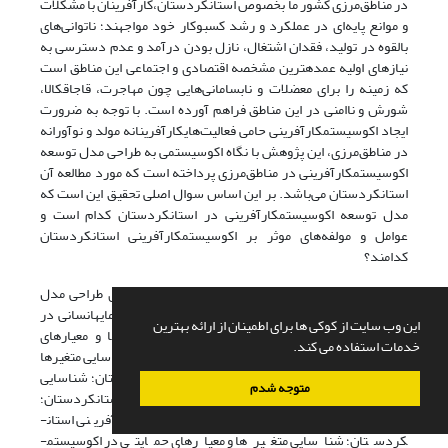
در مناطق‌مرزی کشور ما بخصوص استان­کردستان،کارآفرینان با مشکلات
و موانع پایه‌ای در عملکرد و رشد کسب­و­کار خود مواجهند؛ ناتوانی‌های
بالقوه در تولید، فقدان اشتغال، نازل بودن درآمد و عدم دسترسی به
نیازهای اولیه عمده­ترین مشخصه اقتصادی و اجتماعی این مناطق است
که زمینه را برای معضلات و نابسامانی‌هایی چون مهاجرت، قاجاق­کالا،
شورش و ناامنی در این مناطق فراهم آورده است. با توجه به ضرورت
ایجاد اکوسیستم­کارآفرینی حامی فعالیت‌های­کارآفرینانه مولد و نوآورانه
در مناطق‌مرزی، این پژوهش با نگاه اکوسیستمی به طراحی مدل توسعه
اکوسیستم­کارآفرینی در مناطق‌مرزی پرداخته است که مورد مطالعه آن
استان­کردستان می‌باشد. بر این اساس سوال اصلی تحقیق این است که
مدل توسعه اکوسیستم­کارآفرینی در استان­کردستان کدام است و
عوامل و مولفه‌های موثر بر اکوسیستم­کارآفرینی استان­کردستان
کدامند؟
اهداف فرعی این تحقیق که در راستای سوال اصلی برای طراحی مدل
مطرح است عبارتند از شناسایی متغیرها و معیارهای سرمایه­انسانی در
این وب سایت از کوکی ها برای اطمینان از ارائه بهترین
اکوسیستم­کارآفرینی استان­کردستان؛ شناسایی متغیرها و معیارهای
خدمات استفاده می کند.
سرمایه‌مالی در اکوسیستم­کارآفرینی استان­کردستان؛ شناسایی متغیرها
و معیارهای سیاسی در اکوسیستم­کارآفرینی استان­کردستان؛ شناسایی
متوجه شدم
متغیرها و معیارهای فرهنگی در اکوسیستم­کارآفرینی استان­کردستان؛
شناسایی متغیرها و معیارهای بازار در اکوسیستم­کارآفرینی استان­
کردستان؛ شناسایی متغیرها و معیارهای حمایتی در اکوسیستم­