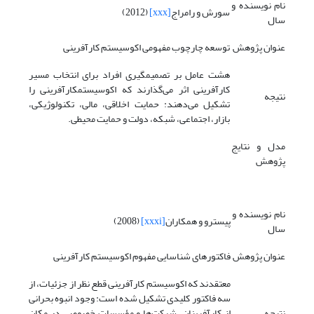
نام نویسنده و
سورش و رامراج
[xxx]
(2012)
سال
عنوان پژوهش
توسعه چارچوب مفهومی اکوسیستم کارآفرینی
هشت عامل بر تصمیم­گیری افراد برای انتخاب مسیر
کارآفرینی اثر می‌گذارند که اکوسیستم­کارآفرینی را
نتیجه
تشکیل می‌دهند: حمایت اخلاقی، مالی، تکنولوژیکی،
بازار، اجتماعی، شبکه، دولت و حمایت محیطی.
مدل و نتایج
پژوهش
نام نویسنده و
پیسترو و همکاران
[xxxi]
(2008)
سال
عنوان پژوهش
فاکتورهای شناسایی مفهوم اکوسیستم کارآفرینی
معتقدند که اکوسیستم کارآفرینی قطع نظر از جزئیات، از
سه فاکتور کلیدی تشکیل شده است: وجود انبوه بحرانی
نتیجه
از کارآفرینان، شرکت‌ها و مؤسسات خصوصی در مکان