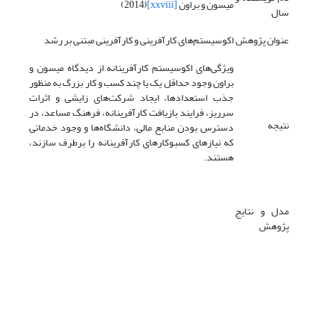
میسون و براون
[xxviii]
(2014)
سال
عنوان پژوهش
اکوسیستم‌های کارآفرینی و کارآفرینی مبتنی بر رشد
ویژگی‌های اکوسیستم کارآفرینانه از دیدگاه میسون و
براون وجود حداقل یک یا چند کسب و کار بزرگ به منظور
جذب استعدادها، ایجاد شرکت‌های زایشی و اثرات
سرریز، فرایند بازیافت کارآفرینانه، فرهنگ مساعد، در
نتیجه
دسترس بودن منابع مالی، دانشگاه‌ها و وجود خدماتی
که نیازهای کسب­و­کارهای کارآفرینانه را برطرف سازند،
هستند.
مدل و نتایج
پژوهش