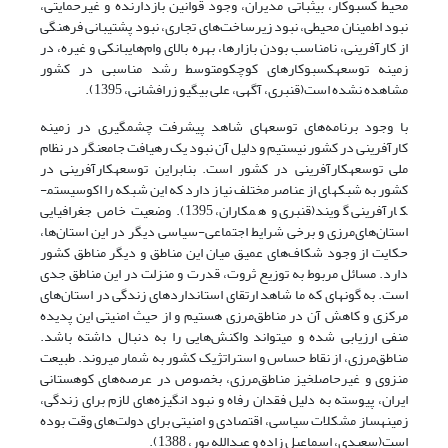
محیط کسب­و­کار، بی­ثباتی مدیران، وجود قوانین بازدارنده و غیرحمایتی،
نبود اطمینان محیطی، نبود زیرساخت‌های تجاری، نبود پشتیبانی فرهنگی
از کارآفرینی، نامناسب بودن بازارها، بهره بالای وام‌های­بانکی و غیره، در
زمینه توسعه­کسب­و­­کارهای کوچک­و‌متوسط رشد مناسبی در کشور
مشاهده نشده است(قنبری، آگهی، علی بیگی­و زرافشانی، 1395).
با وجود برنامه‌های توسعه­ای شاهد پیشرفت چشمگیری در زمینه
کارآفرینی در کشور نیستیم و دلیل آن نبود یک رهیافت جامع­نگر در نظام
ملی توسعه­کارآفرینی در کشور است. بنابراین توسعه­کارآفرینی در
کشور به شبکه­ای از عناصر مختلف نیاز دارد که این شبکه را اکوسیستم­
کارآفرینی گویند(قنبری و همکاران، 1395). وضعیت خاص جغرافیایی
استان‌های‌مرزی و برخی شرایط اجتماعی-سیاسی دیگر در این استان‌ها،
حکایت از وجود شکاف‌های عمیق میان این مناطق و دیگر مناطق کشور
دارد. مسائل مربوط به توزیع ثروت، قدرت و منزلت در این مناطق جدی
است. به گونه­ای که ما شاهد ارتقای استانداردهای زندگی در استان‌های
مرکزی و کاهش آن در مناطق‌مرزی هستیم و از حیث امنیتی این پدیده
منفی ارزیابی شده و میتواند واکنش‌هایی را به دنبال داشته باشد.
مناطق‌مرزی، از نقاط حساس و استراتژیک کشور به شمار میروند. طبیعت
منزوی و غیر­حاصلخیز مناطق‌مرزی، بخصوص در عرصه‌های کوهستانی
ایران، پیوسته به دلیل فقدان رفاه و نبود انگیزه‌های لازم برای زندگی،
زمینه­ساز مشکلات سیاسی، اقتصادی و امنیتی برای دولت‌های وقت بوده
است(سعیدی، اسماعیل زاده و عبدالله پور، 1388).