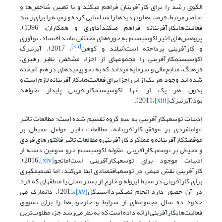
الگوی رشد را برای کارآفرینان فراهم میکند و با تعیین شاخص‌ها و
عناصر مرتبط، فرصت‌ها و تهدیدها را شناسایی کرده و زمینه را برای رشد
فعالیت‌های­کارآفرینانه فراهم می­کند(داوری و همکاران، 1396).
پژوهش‌های اخیر اکوسیستم به حوزه‌های مختلفی مانند اقتصاد، نوآوری
[xii]
و کارآفرینی پرداخته است(نیلند و کوهن
، 2017). آیزنبرگ
اکوسیستم­کارآفرینی را مجموعه­ای از اجزاء مشخص نظیر رهبری،
فرهنگ، منابع‌مالی و سرمایه میداند که به نحو پیچیده­ای در هم آمیخته
شده اند; وجود هر یک از این اجزا برای فعالیت‌های­کارآفرینانه لازم است و
بدون هر یک از آنها اکوسیستم­کارآفرینی پایدار نخواهد
بود(آیزنبرگ
[xiii]
،2011).
ادبیات توسعه­کارآفرینی به سه گروه تقسیم شده است: مطالعات تاثیر
عوامل­فردی بر موفقیت­کارآفرینانه، مطالعات تاثیر عوامل محیطی بر
موفقیت­کارآفرینانه و عملکرد کارآفرینی و مطالعات تاثیر فاکتورهای فردی
و محیطی بر توسعه­کارآفرینی. مقوله اکوسیستم جزو سومین دسته از
ادبیات موجود برای توسعه­کارآفرینی است(ماتجو
[xiv]
،2016).
کارآفرینی نقش مهمی در توسعه­اقتصادی ایفا می‌کند، اما تصمیم­گیری
برای کارآفرینی در محیط ایزوله و خارج از بستر محلی یا منطقه­ای که فرد
در آن حضور دارد انجام نمی­گیرد(اسپیگل
[xv]
،2015). دانمارک طی
حدود ده سال مجموعه‌ای از شرایط و چارچوب‌ها را برای تشویق
فعالیت‌های­کارآفرینی ارائه داده است که به نظر می‌رسد جزء مطلوب‌ترین