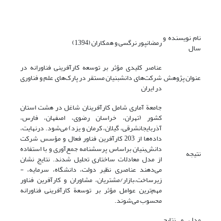
نام نویسنده و
رمضانپور نرگسی و همکاران (1394)
سال
عناصر کلیدی مؤثر بر توسعه کارآفرینی فناورانه در
عنوان پژوهش
شرکت‌های دانش­بنیان مستقر در پارک‌های علم­ و فناوری
در ایران
جامعة آماری شامل کارآفرینان شاغل در هشت استان
کشور (تهران، خراسان رضوی، اصفهان، فارس،
آذربایجان­شرقی، گیلان، کرمان و یزد) می‌شود. درنهایت،
داده‌ها از 203 کارآفرین فناور فعال و مؤسس شرکت
دانش‌بنیان براساس پرسشنامه جمع‌آوری و با استفاده
نتیجه
از مدل معادلات ساختاری تحلیل شدند. نتایج نشان
می‌دهند عناصری نظیر دولت، دانشگاه، ­سرمایه، ­
زیرساخت،­بازار/مشتریان، مشاوران و کارآفرین فناور
مهم‌ترین عوامل مؤثر بر توسعة کارآفرینی فناورانه
محسوب می‌شوند.
مدل و نتایج