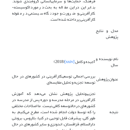
فرهنگ، حمایت‌ها و سرمایه­انسانی گروه‌بندی شوند.
بنابراین در این مقاله به بحث در مورد اکوسیستم­
کارآفرینی و ضرورت وجود نگاه سیستمی در مقوله
کارآفرینی پرداخته شده است.
مدل و نتایج
پژوهش
نام نویسنده و
آجیده و کامل
[xxiv]
(2018)
سال
بررسی­ اجمالی توسعه­کارآفرینی در کشورهای در حال
عنوان پژوهش
توسعه: تجزیه و تحلیل مقایسه‌ای
تجزیه­و­تحلیل پژوهش نشان می‌دهد که آموزش
کارآفرینی در مرحله مدرسه و دوره پس از مدرسه در
کشورهای ­در­حال­توسعه کافی نیست. ما اصلاحات مختلفی
نتیجه
را که توسط دولت انجام شده است، مطرح می‌کنیم. به
طور کلی، پیشرفت قابل توجهی در کنیا، بلاروس، برونئی
دارالسلام، قزاقستان، اندونزی و سایر کشورهای در حال