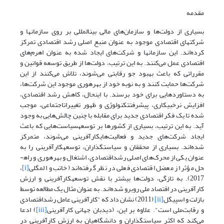
مقدمه
بسیاری از دولت‌ها و سازمان‌های مالی بین­المللی بر روی سازمانها و
شرکتهای اقتصادی موجود به عنوان منبع اصلی رشد اقتصادی تمرکز
کرده‌اند. این سازمانها و شرکت‌های ایجاد شده به عنوان اهرم‌های
اقتصادی عمل می‌کنند. به این ترتیب، دولت‌ها از طریق توسعه قوانین و
مقرراتی که باعث بهبود جو رقابتی می‌شوند، تلاش می‌کنند از این
شرکت‌ها حمایت کنند و به نوبه خود از بهره­وری موجود این شرکت‌ها،
به دستاوردهایی برای خود برسند. با این­حال، کاهش رشد اقتصادی،
افزایش نرخ­بیکاری، پیشرفت­تکنولوژی و ظهور تغییرات­اجتماعی، موجب
شده تا یک فکر اقتصادی جدید برای مقابله با چنین چالش‌هایی به وجود
آید. به این ترتیب، بسیاری از کشورها بر توسعه­سیاست‌هایی که باعث
ایجاد شرکت‌های جدید و فعالیت‌های­کارآفرینی می‌شوند، متمرکز
شده‌اند. بسیاری از محققان و سیاست­گذاران، توسعه­کارآفرینی را به
عنوان یکی از محرک‌های اصلی رشد­اقتصادی، اشتغال و بهره­وری و راه­
حل مؤثر از معضل اقتصادی فعلی در نظر گرفته‌اند (خاتب و المگلی
[i]
،
2017). به تازگی، دولت‌ها بیشتر با نقش توسعه­کارآفرینی و ارزش
کارآفرینی در اقتصاد­ ملی روبرو شده‌اند. به عنوان مثال یک مطالعه توسط
بازلت و اسپیگل
[ii]
(2011) نشان داد که "کارآفرینی عامل رشد­اقتصادی
و رقابت‌ملی است". علاوه بر این، (دیدبان جهانی کارآفرینی
[iii]
) ادعا
می‌کند که اکثر سیاست­گذاران و دانشگاهیان به ارزش کارآفرینی در