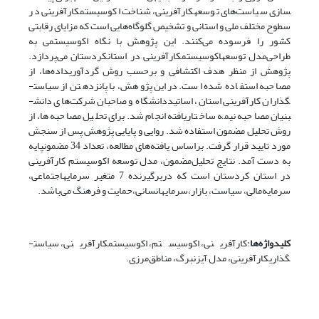
سازی سیاست‌های توسعه­کارآفرینی، شناخت اکوسیستم­کارآفرینی در
سطوح مختلف ملی و استانی و تشخیص گلوگاه‌هایی است که مزایای رقابتی
کشور را فرسوده می‌کنند. این پژوهش با نگاه اکوسیستمی به
طراحی‌مدل توسعه­اکوسیستم­کارآفرینی در استان­کردستان می‌پردازد.
پژوهش از منظر هدف اکتشافی و برحسب روش گردآوری­داده‌ها، از
مصاحبه استفاده شده است. دراین پژوهش، با پانزده­تن از سیاست­
گذاران کارآفرینی استان، اساتید­دانشگاه و صاحبان شرکت‌های دانش­
بنیان مصاحبه نیمه ساختاریافته انجام شد.برای تحلیل مصاحبه ها،از
روش تحلیل مضمون استفاده شد. روایی و پایایی پژوهش پس از سنجش
مورد تایید قرار گرفت. براساس یافته‌های مطالعه، تعداد 34 مضمون­پایه
به دست آمد. نتایج تحلیل‌مضمون، مدل توسعه اکوسیستم کارآفرینی
در استان کردستان است که دربرگیرنده 7 متغیر سرمایه­اجتماعی،
سرمایه‌مالی، سیاست، بازار،سرمایه­انسانی،حمایت و فرهنگ می‌باشد.
کلیدواژه‌ها
:کارآفرینی، اکوسیستم، اکوسیستم­کارآفرینی، سیاست­
گذاری­کارآفرینی، مدل آیزنبرگ، مناطق‌مرزی.