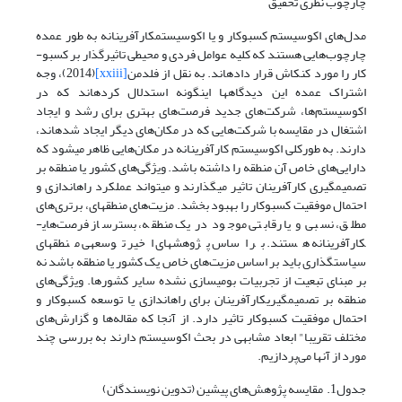
چارچوب نظری تحقیق
مدل‌های اکوسیستم کسب­و­کار و یا اکوسیستم­کارآفرینانه به طور عمده
چارچوب‌هایی هستند که کلیه عوامل فردی و محیطی تاثیرگذار بر کسب­و­
کار را مورد کنکاش قرار داده­اند. به نقل از فلدمن
[xxiii]
(2014)، وجه
اشتراک عمده این دیدگاهها اینگونه استدلال کرده­اند که در
اکوسیستم‌ها، شرکت‌های جدید فرصت‌های بهتری برای رشد و ایجاد
اشتغال در مقایسه با شرکت‌هایی که در مکان‌های دیگر ایجاد شده­اند،
دارند. به طور­کلی اکوسیستم کارآفرینانه در مکان‌هایی ظاهر می­شود که
دارایی‌های خاص آن منطقه را داشته باشد. ویژگی‌های کشور یا منطقه بر
تصمیم­گیری کارآفرینان تاثیر می­گذارند و میتواند عملکرد راه­اندازی و
احتمال موفقیت کسب­و­کار را بهبود بخشد. مزیت‌های منطقه­ای، برتری‌های
مطلق، نسبی و یا رقابتی موجود در یک منطقه، بسترساز فرصت‌های­
کارآفرینانه هستند. بر اساس پژوهشهای اخیر توسعه­ی منطقه­ای
سیاست­گذاری باید بر اساس مزیت‌های خاص یک کشور یا منطقه باشد نه
بر مبنای تبعیت از تجربیات بومی­سازی نشده سایر کشورها. ویژگی‌های
منطقه بر تصمیم­گیری­کارآفرینان برای راه­اندازی یا توسعه کسب­و­کار و
احتمال موفقیت کسب­و­کار تاثیر دارد. از آنجا که مقاله‌ها و گزارش‌های
مختلف تقریبا" ابعاد مشابهی در بحث اکوسیستم دارند به بررسی چند
مورد از آنها می‌پردازیم.
جدول1. مقایسه‌ پژوهش‌های پیشین (تدوین نویسندگان)