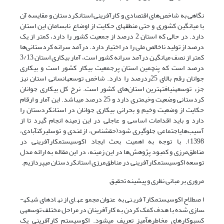
نگاهی به شاخص‌های اقتصادی و کارآفرینی استان­کردستان و مقایسه آن
با میانگین کشوری و حتی منطقه­ای حکایت از اوضاع نابسامان این استان
دارد. در حالی که استان 2 درصد از جمعیت کشور را دارد، کمتر از یک
درصد از تولید ناخالص ملی را در اختیار دارد. درآمد سرانه کردستانی‌ها
کمتر از نصف میانگین درآمد سرانه کشور است، آمار بیکاری استان 3/13
درصد است که پنچمین استان پرجمعیت بیکار کشور است و بیکاری
جوانان رقم بالای 25ردرصد را دارد. شاخص توسعه­انسانی استان نیز
جزء توسعه­نیافته­ترین استان‌های کشور است. نرخ کل بیکاری جوانان
کردستانی وضعیت وخیم­تری دارد و 25 درصد میباشد. این آمار و ارقام
حکایت از وضعیت وخیم و بحرانی بیکاری جوانان در استان­کردستان را
دارد و باید اقدامات اساسی و عاجلی در این زمینه انجام گیرد تا از
آسیب‌های­اجتماعی جلوگیری شود(حق­شناس، ازغندی و توسلی­رکن­آبادی،
1398). با توجه به اهمیت بحث ایجاد اکوسیستم­کارآفرینی در
مناطق‌مرزی و کمبود پژوهش‌ها در این زمینه، در این مقاله به ارائه مدل
توسعه اکوسیستم­کارآفرینی در مناطق­‌مرزی استان­کردستان می­پردازیم.
مروری بر مبانی نظری و پیشینه تحقیق
اصطلاح اکوسیستم­کارآفرینی به عنوان مجموعه­ای از نهادهای شبکه­
سازی شده با هدف کمک کردن به کارآفرینان در مراحل مختلف توسعه­ی
کسب­و­کارهای مخاطره­آمیز تعریف می­شود. اکوسیستم کارآفرینی یک