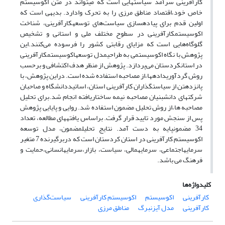
کارآفرینی سرآمد سیاست­هایی است که می­تواند در متن اکوسیستم
خاص خود،اقتصاد مناطق مرزی را به تحرک وادارد. بدیهی است که
اولین قدم برای پیاده­سازی سیاست‌های توسعه­کارآفرینی، شناخت
اکوسیستم­کارآفرینی در سطوح مختلف ملی و استانی و تشخیص
گلوگاه‌هایی است که مزایای رقابتی کشور را فرسوده می‌کنند.این
پژوهش با نگاه اکوسیستمی به طراحی­مدل توسعه­اکوسیستم­کارآفرینی
در استان­کردستان می‌پردازد. پژوهش از منظر هدف اکتشافی و برحسب
روش گردآوری­داده­ها،از مصاحبه استفاده شده است. دراین پژوهش، با
پانزده­تن از سیاست­گذاران کارآفرینی استان، اساتید­دانشگاه و صاحبان
شرکت­های دانش­بنیان مصاحبه نیمه ساختاریافته انجام شد.برای تحلیل
مصاحبه ها،از روش تحلیل مضمون استفاده شد. روایی و پایایی پژوهش
پس از سنجش مورد تایید قرار گرفت. براساس یافته­های مطالعه، تعداد
34 مضمون­پایه به دست آمد. نتایج تحلیل­مضمون، مدل توسعه
اکوسیستم کارآفرینی در استان کردستان است که دربرگیرنده 7 متغیر
سرمایه­اجتماعی، سرمایه­مالی، سیاست، بازار،سرمایه­انسانی،حمایت و
فرهنگ می باشد.
کلیدواژه‌ها
کارآفرینی
اکوسیستم
اکوسیستم کارآفرینی
سیاست‌گذاری
کارآفرینی
مدل آیزنبرگ
مناطق مرزی