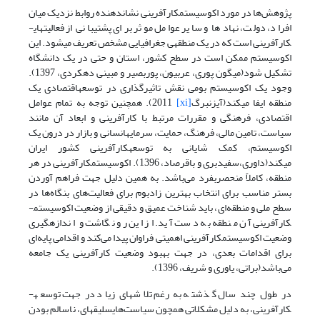
پژوهش‌ها در مورد اکوسیستم­کارآفرینی نشان­دهنده روابط نزدیک میان
افراد، دولت، نهادها و سایر عوامل موثر برای پشتیبانی از فعالیتهای­
کارآفرینی است که در یک منطقه­ی جغرافیایی مشخص تعریف میشود. این
اکوسیستم ممکن است در سطح کشور، استان و حتی در یک دانشگاه
تشکیل شود(میگون پوری، عربیون، پوربصیر و مبینی دهکردی، 1397).
وجود یک اکوسیستم بومی نقش تاثیر­گذاری در توسعه­اقتصادی یک
منطقه ایفا میکند(آیزنبرگ
[xi]
2011). همچنین توجه به تمام عوامل
اقتصادی، فرهنگی و مقررات مرتبط با کارآفرینی و ابعاد آن مانند
سیاست، تامین مالی، فرهنگ، حمایت، سرمایه­انسانی و بازار در درون یک
اکوسیستم، کمک شایانی به توسعه­کارآفرینی کشور ایران
میکند(داوری،سفیدبری و باقرصاد، 1396). اکوسیستم­کارآفرینی در هر
منطقه، کاملاً منحصر­بفرد می‌باشد. به همین دلیل جهت فراهم آوردن
بستر مناسب برای انتخاب بهترین زادبوم برای فعالیت‌های بنگاه‌ها در
سطح ملی و منطقه‌ای، باید شناخت عمیق و دقیقی از وضعیت اکوسیستم­
کارآفرینی آن منطقه به دست آید. از این رو نگاشت و اندازه­گیری
وضعیت اکوسیستم­کارآفرینی اهمیتی فراوان پیدا می‌کند و اقدامی پایه‌ای
برای اقدامات بعدی، در جهت بهبود وضعیت کارآفرینی یک جامعه
می‌باشد(براتی، یاوری و شریف، 1396).
در طول چند سال گذشته به رغم تلاشهای زیاد در جهت توسعه­
کارآفرینی، به دلیل مشکلاتی همچون سیاست‌های­سلیقه­ای، ناسالم بودن