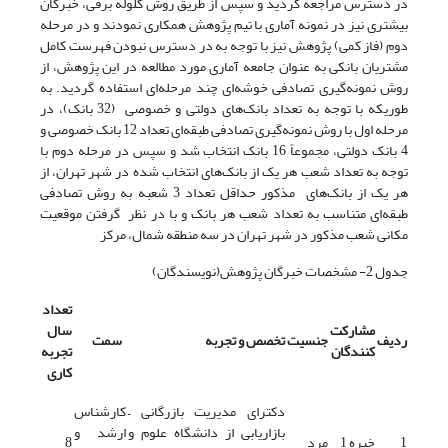
در دسترس مراجعه گردید و سپس از طریق روش گلوله برفی، خبرگان
بیشتری نیز در نمونه آماری با تیم پژوهش همکاری نمودند و در مرحله
دوم (فاز کمی) پژوهش نیز با توجه به در دسترس نبودن فهرست کامل
مشتریان بانکی به عنوان جامعه آماری مورد مطالعه در این پژوهش، از
روش نمونه‌گیری تصادفی خوشه‌ای چند مرحله‌ای استفاده گردید. به
طوریکه با توجه به تعداد بانک‌های دولتی و خصوصی (32 بانک)، در
مرحله اول با روش نمونه‌گیری تصادفی طبقه‌ای تعداد 12 بانک خصوصی و
4 بانک دولتی، مجموعاً 16 بانک انتخاب شد و سپس در مرحله دوم با
توجه به تعداد شعب هر یک از بانک‌های انتخاب شده در شهر تهران، از
هر یک از بانک‌های مذکور حداقل تعداد 3 شعبه به روش تصادفی
طبقه‌ای متناسب به تعداد شعب هر بانک و با در نظر گرفتن موقعیت
مکانی شعب مذکور در شهر تهران در سه منطقه شمال، مرکز
جدول 2- مشخصات خبرگان پژوهش(نویسندگان)
تعداد
مشارکت
سال
ردیف
جنسیت
تخصص و تجربه
سمت
کنندگان
تجربه
کاری
دکترای مدیریت بازرگانی –
کارشناس
بازاریابی از دانشگاه علوم و
ارشد و
1
خبره 1
مرد
8