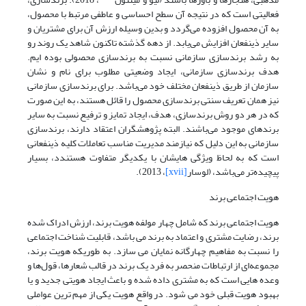
فعالیتی است که در نتیجه آن سطح احساسی و عاطفی مرتبط با محصول،
به آن محصول افزوده می‌گردد و بدین وسیله ارزش آن برای مشتریان و
سایر ذینفعان افزایش می‌یابد. از دهه گذشته تاکنون شاهد یک روند رو
به رشد برندسازی سازمانی نسبت به برندسازی محصولی بوده ایم.
هدف برندسازی سازمانی، ایجاد وضعیتی مطلوب برای نام و نشان
سازمان از طریق ذینفعان مختلف خود می‌باشد. برای برندسازی سازمانی
نیز همان تعریف سنتی برندسازی محصول را قائل هستند، به این صورت
که در هر دو روش برندسازی، هدف، ایجاد تمایز و ترفیع نسبت به سایر
برندهای موجود می‌باشند. البته پژوهشگران اعتقاد دارند، برندسازی
سازمانی به این دلیل که نیازمند مدیریت مناسب تعاملات کلیه ذینفعانی
است که به لحاظ ویژگی هایشان با یکدیگر متفاوت هستندد، بسیار
پیچیده‌تر می‌باشد، (لوسار
[xvii]
، 2013).
هویت اجتماعی برند
هویت اجتماعی برند که شامل چهار مولفه هویت برند، ارزش ادراک شده
برند، رضایت مشتری و اعتماد به برند می باشد، قابلیت شناخت اجتماعی
را نسبت به مفاهیم چهارگانه نمایان می سازد. به طوریکه هویت برند،
مجموعه‌ای از ارتباطات منحصر به فرد یک برند در قالب شعارها، قول‌ها و
وعده هایی است که به مشتری داده شده و باعث ایجاد هویتی جدید و یا
بهبود هویت قبلی خود می شود. در واقع هویت یکی از مهم ترین عواملی