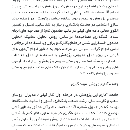
کدهای جدید و اشباع نظری در بخش کیفی پژوهش، در این بخش، پس از
انجام 18 مصاحبه، اشباع نظری ایجاد گردید. با توجه به جدید بودن
موضوع پژوهش و عدم وجود سابقه پیشین پژوهش در زمینه برند
سازی اجتماعی در صنعت بانکداری و نیاز به شناسایی، تحلیل و تفسیر
الگوی معانی داده های کیفی در قالب مضمون (تم) از مصاحبه های انجام
شده، کدگذاری مصاحبه‌ها براساس روش تحلیل تماتیک (تحلیل
مضمون) استقرایی شش مرحله‌ای کلارک و براون و با استفاده از نرم‌افزار
اتلس انجام گرفت. سپس در مرحله دوم به منظور انجام آزمون های
فرض بر روی مدل مفهومی پژوهش با استفاده از مدل معادلات
ساختاری، پرسشنامه مبتنی بر مدل مفهومی پژوهش پس از انجام آزمون
های روایی و پایایی، در میان مشتریان بانک های منتخب توزیع و مدل
مفهومی پژوهش تایید شد.
جامعه آماری و روش نمونه گیری
جامعه آماری این پژوهش در مرحله اول (فاز کیفی)، مدیران، روسای
شعب و کارشناسان ارشد صنعت بانکداری کشور و اساتید دانشگاه‌ها
بودند که در جدول شماره (2) مشخصات خبرگان مذکور به طور کامل
توضیح داده شده است. نمونه‌گیری در مرحله اول (فاز کیفی)، شامل
شناسایی و انتخاب افراد با استفاده از روش نمونه‌گیری قضاوتی (غیر
احتمالی) سهمیه‌ای و در دسترس انجام گرفته‌است، ابتدا به متخصصان