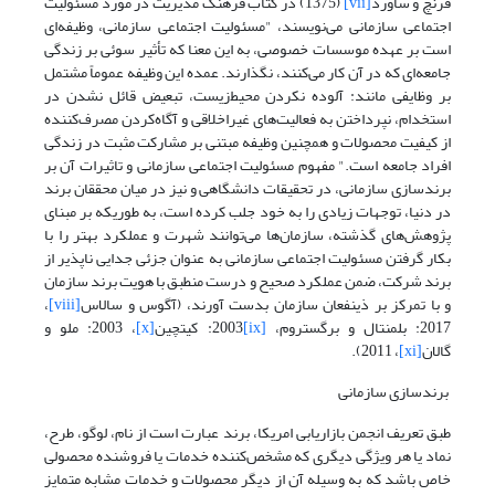
فرنچ و ساورد
[vii]
(1375) در کتاب فرهنگ مدیریت در مورد مسئولیت
اجتماعی سازمانی می‌نویسند، "مسئولیت اجتماعی سازمانی، وظیفه‌ای
است بر عهده موسسات خصوصی، به این معنا که تأثیر سوئی بر زندگی
جامعه‌ای که در آن کار می‌کنند، نگذارند. عمده این وظیفه عموماً مشتمل
بر وظایفی مانند: آلوده ‌نکردن محیط‌زیست، تبعیض قائل نشدن در
استخدام، نپرداختن به فعالیت‌های غیراخلاقی و آگاه‌کردن مصرف‌کننده
از کیفیت محصولات و همچنین وظیفه‌ مبتنی بر مشارکت مثبت در زندگی
افراد جامعه است." مفهوم مسئولیت اجتماعی سازمانی و تاثیرات آن بر
برندسازی سازمانی، در تحقیقات دانشگاهی و نیز در میان محققان برند
در دنیا، توجهات زیادی را به خود جلب کرده است، به طوریکه بر مبنای
پژوهش‌های گذشته، سازمان‌ها می‌توانند شهرت و عملکرد بهتر را با
بکار گرفتن مسئولیت اجتماعی سازمانی به عنوان جزئی جدایی ناپذیر از
برند شرکت، ضمن عملکرد صحیح و درست منطبق با هویت برند سازمان
و با تمرکز بر ذینفعان سازمان بدست آورند، (آگوس و سالاس
[viii]
،
2017: بلمنتال و برگستروم،
[ix]
2003: کیتچین
[x]
، 2003: ملو و
گالان
[xi]
، 2011).
برندسازی سازمانی
طبق تعریف انجمن بازاریابی امریکا، برند عبارت است از نام، لوگو، طرح،
نماد یا هر ویژگی دیگری که مشخص‌‌کننده خدمات یا فروشنده محصولی
خاص باشد که به وسیله آن از دیگر محصولات و خدمات مشابه متمایز