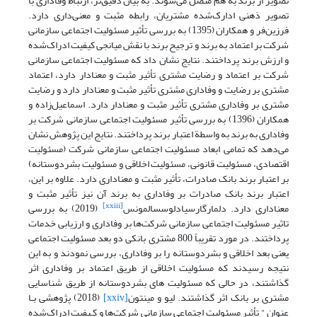
تصویر از برند به هم متصل می‌شوند. به بیان دقیق‌تر، ارتباط وفاداری با
تصویر ذهنی ادارک‌شده مشتریان، رابطه مثبت و معنی‌داری دارد.
فرزین‌فر و همکاران (1395) به بررسی تأثیر مسئولیت اجتماعی سازمانی
شرکت بر اعتماد به برند و ترجیح برند با نقش میانجی کیفیت ادراک‌شده
و ارزش برند پرداختند. نتایج نشان داد که مسئولیت اجتماعی سازمانی
شرکت بر اعتماد و رضایت مشتری تأثیر مثبت و معنادار دارد، اعتماد
مشتری بر رضایت و وفاداری مشتری تأثیر مثبت و معنادار دارد و رضایت
مشتری بر وفاداری مشتری تأثیر مثبت و معنادار دارد. اسماعیل‌زاده و
همکاران (1396) به بررسی تأثیر مسئولیت اجتماعی سازمانی شرکت بر
وفاداری به برند به واسطة اعتبار برند پرداختند. نتایج این پژوهش نشان
می‌دهد که تمامی ابعاد مسئولیت اجتماعی سازمانی شرکت (مسئولیت
اقتصادی، مسئولیت قانونی، مسئولیت اخلاقی و مسئولیت بشردوستانه)
بر اعتبار برند بانک صادرات، تأثیر مثبت و معناداری دارد. علاوه بر این،
اعتبار برند بانک صادرات بر وفاداری به برند آن نیز تأثیر مثبت و
[xxiii]
معناداری دارد. دلمارگارسیادلوسسالمونس
(2019) به بررسی
تاثیر مسئولیت اجتماعی سازمانی شرکت‌ها بر وفاداری و ارزیابی خدمات
پرداختند. در مورد تقریباً 800 مشتری بانکی دو بعد مسئولیت اجتماعی
یعنی بعد اخلاقی و بشردوستانه را بر وفاداری، بررسی نمودند و به این
نتیجه رسیدند که مسئولیت اخلاقی از طریق اعتماد بر وفاداری اثر
گذاشتند، در حالی که مسئولیت های بشردوستانه از طریق شناسایی
مشتری بر بانک اثر گذاشتند. لیو و مینتون
[xxiv]
(2018) پژوهشی بـا
عنوان " تأثیر مسئولیت اجتماعی سازمانی شرکت‌ها و کـیفیت ادراک‌شده