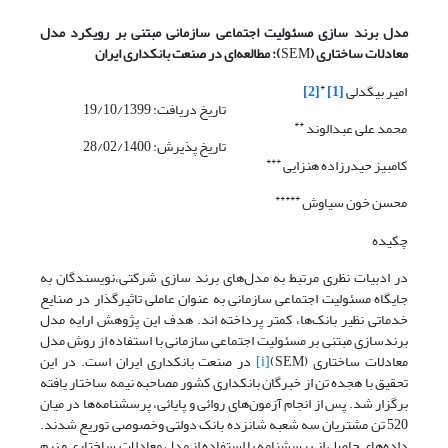
مدل برند سازی مسئولیت اجتماعی سازمانی مبتنی بر رویکرد مدل
معادلات ساختاری (
SEM
): مطالعه‌ای در صنعت بانکداری ایران
*
امیر بیگدلی
[1]
[2]
تاریخ دریافت: 19/10/1399
**
محمد علی عبدالوند
تاریخ پذیرش: 28/02/1400
***
کامبیز حیدرزاده هنزایی
*****
محسن خون سیاوش
چکیده
در ادبیات نظری مرتبط به مدل‌های برند سازی شرکتی،نویسندگان به
جایگاه مسئولیت اجتماعی سازمانی به عنوان عاملی تاثیرگذار در صنایع
خدماتی نظیر بانک‌ها، کمتر پرداخته اند. هدف این پژوهش ارایه مدل
برندسازی مبتنی بر مسئولیت اجتماعی سازمانی با استفاده از روش مدل
معادلات ساختاری (SEM)
[i]
در صنعت بانکداری ایران است. در این
تحقیق با هجده تن از خبرگان بانکداری کشور مصاحبه نیمه ساختار یافته
برگزار شد. پس از انجام آزمون‌های روائی و پایائی، پرسشنامه‌ها در میان
520 تن مشتریان سه شعبه شانزده بانک دولتی وخصوصی توریع شدند.
داده‌های حاصل از پرسشنامه با استفاده از مدل معادلات ساختاری و نرم