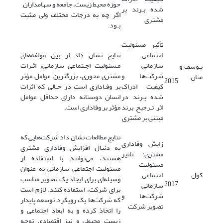
حوزه محیط زیست‌، جامعه‌ و سهامداران
شده بـرند‌ بر
اگر چه به درجات مختلف ولی مـثبت
مشتری
بـود.
تأثیر مسئولیت‌
اجتماعی
نتایچ نشان داد از بین مولفه‌های
سازمانی‌
مـسئولیت‌ اجـتماعی‌ سازمانی، اثـرات‌
یـوسف و
شرکت‌ها و
مشتری محوری، بزرگترین عوامل مؤثر
منان
2015
کیفیت ادراک‌
بر وفـاداری‌ است در‌ حـالی‌ که‌ اثرات‌
شده‌ بـرند در
انسان‌ دوستانه دارای حداقل عوامل
اثر تـرجیح برند
مؤثر بر وفاداری است.
مبتنی بر مشتری
نتایج مطالعات نشان داد شرکت‌هایی که
زایش وفاداری
به دنبال افزایش وفاداری مشتری
مشتری: تاثیر
هستند، می‌توانند با استفاده از
مسئولیت
مسئولیت اجتماعی سازمانی به عنوان
کول
اجتماعی
وسیله‌ای برای ایجاد یک تصویر مناسب
2017
سازمانی
برای شرکت، استفاده کنند. لازم است
شرکت‌ها و
که شرکت‌ها یک رویکرد توسعه پایدار
تصویر شرکت
را اتخاذ کرده و به ابعاد اجتماعی و
زیست محیطی و نیز اقتصادی توجه