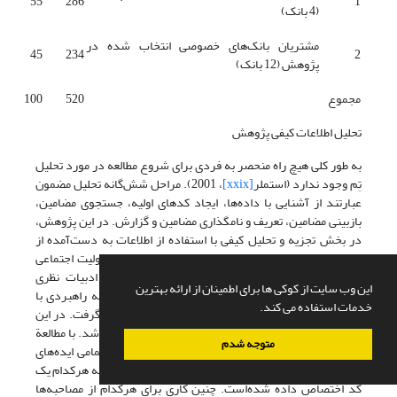
55
286
1
(4 بانک)
مشتریان بانک‌های خصوصی انتخاب شده در
45
234
2
پژوهش (12 بانک)
مجموع
520
100
تحلیل اطلاعات کیفی پژوهش
به طور کلی هیچ راه منحصر به فردی برای شروع مطالعه در مورد تحلیل
تِم وجود ندارد (استملر
[xxix]
، 2001). مراحل شش‌گانه تحلیل مضمون
عبارتند از آشنایی با داده‌ها، ایجاد کدهای اولیه، جستجوی مضامین،
بازبینی مضامین، تعریف و نامگذاری مضامین و گزارش. در این پژوهش،
در بخش تجزیه و تحلیل کیفی با استفاده از اطلاعات به دست‌آمده از
مطالعه ادبیات‌نظری در حوزه برندسازی سازمانی و مسئولیت اجتماعی
سازمانی ابتدا متغیرهای اثرگذار بر موضوع از خلال ادبیات نظری
این وب سایت از کوکی ها برای اطمینان از ارائه بهترین
استخراج و سپس از طریق مصاحبه‌های نیمه ساختاریافته راهبردی با
خدمات استفاده می کند.
خبرگان در قالب مصاحبه، نظرات آنان مورد بررسی قرار گرفت. در این
فرایند متن مصاحبه‌ها، مستندسازی و سپس پیاده‌سازی شد. با مطالعة
متوجه شدم
دقیق این متون، برای هر یک از مصاحبه‌های تهیه شده تمامی ایده‌های
مستقل در قالب مفاهیم و تم‌های فرعی شناسایی و سپس به هرکدام یک
کد اختصاص داده شده‌است. چنین کاری برای هرکدام از مصاحبه‌ها