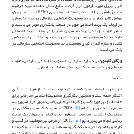
افزار لیزرل مورد آزمون قرار گرفت. نتایج نشان دهنده تایید فرضیه
های پژوهش در قالب مدل معادلات ساختاری (SEM)است. همچنین،
عوامل تاثیر گذار بر برند مسئولیت اجتماعی سازمانی در مدل پژوهش،
در ایجاد یک برند اجتماعی قوی در صنعت بانکداری موثر می باشند و
متغیر هویت اجتماعی برند، مهمترین تاثیر را در ساخت برند اجتماعی
دارد. بعلاوه سه متغیر تصویر برند، شهرت برند و عملکرد برند منعکس
کننده و سازه اندازه گیری وضعیت برند مسئولیت اجتماعی سازمانی در
بانک می‌باشند.
واژگان کلیدی
: برندسازی سازمانی، مسئولیت اجتماعی سازمانی، هویت
اجتماعی برند، صنعت بانکداری، مدل معادلات ساختاری
مقدمه
امروزه روابط متقابل میان کسب و کارها و جامعه بیش از هر زمان دیگری
آشکار شده است و همچنین بکارگیری مسئولیت اجتماعی سازمانی برای
حفظ بقاء و بهره‌وری کسب و کارها در جهان رقابتی امروز امری ضروری به
نظر می رسد (پورتر و کرامر
[ii]
، 2006). از سوی دیگر سرمایه‌گذاری در
مسئولیت اجتماعی سازمانی، بمنظور ایجاد تمایز و بعنوان یک مزیت
رقابتی انجام می پذیرد (یو
[iii]
، 2015). از طرفی نیز موفقیت در کسب و
کارها و رفاه اجتماعی به یکدیگر وابسته‌اند و در نتیجه کسب و کارها با
یکی از چالش‌های پیش‌رو در دنیای مدرن امروزی مواجه شده‌‌اند که به