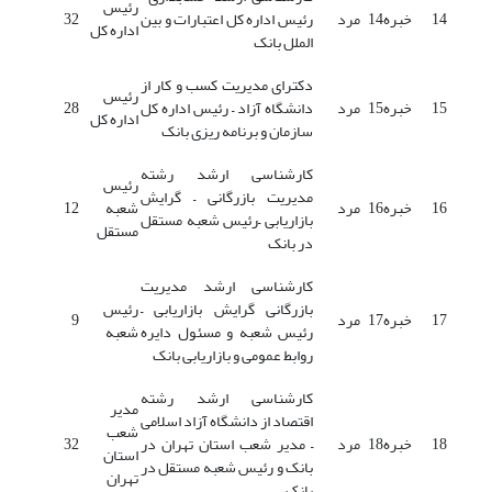
رئیس
14
خبره14
مرد
رئیس اداره کل اعتبارات و بین
32
اداره کل
الملل بانک
دکترای مدیریت کسب و کار از
رئیس
15
خبره15
مرد
دانشگاه آزاد – رئیس اداره کل
28
اداره کل
سازمان و برنامه ریزی بانک
کارشناسی ارشد رشته
رئیس
مدیریت بازرگانی – گرایش
16
خبره16
مرد
شعبه
12
بازاریابی –رئیس شعبه مستقل
مستقل
در بانک
کارشناسی ارشد مدیریت
بازرگانی گرایش بازاریابی –
رئیس
17
خبره17
مرد
9
رئیس شعبه و مسئول دایره
شعبه
روابط عمومی و بازاریابی بانک
کارشناسی ارشد رشته
مدیر
اقتصاد از دانشگاه آزاد اسلامی
شعب
18
خبره18
مرد
– مدیر شعب استان تهران در
32
استان
بانک و رئیس شعبه مستقل در
تهران
بانک