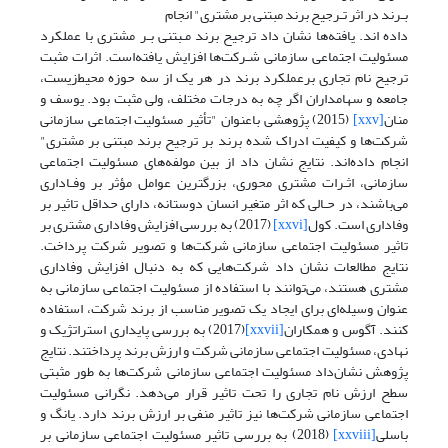
بـرند در اثر تـرجیح برند مبتنی‌ بر مشتری" انجام
داده‌ اند. یافته‌ها‌ نشان‌ داد ترجیح برند مـبتنی بـر مشتری با عملکرد
مسئولیت اجتماعی سازمانی شـرکت‌ها افزایش یافته‌است. اثرات مثبت
ترجیح نام تجاری برعملکرد برند در هر یک‌ از‌ سه حوزه محیط‌زیست‌،
جامعه‌ و سهامداران اگر چه به درجات مختلف، ولی مثبت بود. یوسف و
منان
[xxv]
‌ (2015‌) پژوهشی‌ باعنوان "تأثیر مسئولیت‌ اجتماعی سازمانی‌
شرکت‌ها و کیفیت ادراک‌ شده‌ برند بر ترجیح برند مبتنی بر مشتری"
انجام داده‌اند. نتایج نشان داد از بین مولفه‌های مسئولیت‌ اجتماعی
سازمانی‌، اثـرات مشتری محوری، بزرگترین عوامل مؤثر بر وفـاداری‌
می‌باشند، در‌ حـالی‌ که‌ اثر متغیر‌ انسان‌ دوستانه، دارای حداقل تاثیر بر
وفاداری است. کول
[xxvi]
(2017) به بررسی افزایش وفاداری مشتری بر
تاثیر مسئولیت اجتماعی سازمانی شرکت‌ها و تصویر شرکت پرداخت.
نتایج مطالعات نشان داد شرکت‌هایی که به دنبال افزایش وفاداری
مشتری هستند، می‌توانند با استفاده از مسئولیت اجتماعی سازمانی به
عنوان وسیله‌ای برای ایجاد یک تصویر مناسب از برند شرکت، استفاده
کنند. آگوس و همکاران
[xxvii]
(2017) به بررسی پایداری استراتژیک و
نهادی، مسئولیت اجتماعی سازمانی شرکت و ارزش برند پرداختند. نتایج
پژوهش نشان‌داد مسئولیت اجتماعی سازمانی شرکت‌ها به طور مثبتی
سطح ارزش نام تجاری را تحت تاثیر قرار می‌دهد. نگرانی مسئولیت
اجتماعی سازمانی شرکت‌ها نیز تاثیر منفی بر ارزش برند دارد. یانگ و
باسلی
[xxviii]
(2018) به بررسی تاثیر مسئولیت اجتماعی سازمانی بر