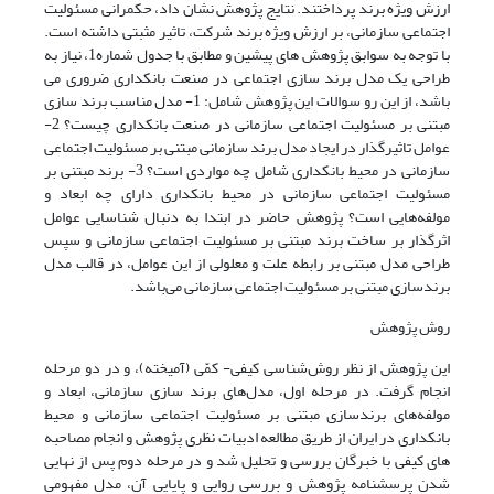
ارزش ویژه برند پرداختند. نتایج پژوهش نشان داد، حکمرانی مسئولیت
اجتماعی سازمانی، بر ارزش ویژه برند شرکت، تاثیر مثبتی داشته است.
با توجه به سوابق پژوهش های پیشین و مطابق با جدول شماره1، نیاز به
طراحی یک مدل برند سازی اجتماعی در صنعت بانکداری ضروری می
باشد، از این رو سوالات این پژوهش شامل: 1- مدل مناسب برند سازی
مبتنی بر مسئولیت اجتماعی سازمانی در صنعت بانکداری چیست؟ 2-
عوامل تاثیرگذار در ایجاد مدل برند سازمانی مبتنی بر مسئولیت اجتماعی
سازمانی در محیط بانکداری شامل چه مواردی است؟ 3- برند مبتنی بر
مسئولیت اجتماعی سازمانی در محیط بانکداری دارای چه ابعاد و
مولفه‌هایی است؟ پژوهش حاضر در ابتدا به دنبال شناسایی عوامل
اثرگذار بر ساخت برند مبتنی بر مسئولیت اجتماعی سازمانی و سپس
طراحی مدل مبتنی بر رابطه علت و معلولی از این عوامل، در قالب مدل
برندسازی مبتنی بر مسئولیت اجتماعی سازمانی می‌باشد.
روش پژوهش
این پژوهش از نظر روش‌شناسی کیفی- کمّی (آمیخته)، و در دو مرحله
انجام گرفت. در مرحله اول، مدل‌های برند سازی سازمانی، ابعاد و
مولفه‌های برندسازی مبتنی بر مسئولیت اجتماعی سازمانی و محیط
بانکداری در ایران از طریق مطالعه ادبیات نظری پژوهش و انجام مصاحبه
های کیفی با خبرگان بررسی و تحلیل شد و در مرحله دوم پس از نهایی
شدن پرسشنامه پژوهش و بررسی روایی و پایایی آن، مدل مفهومی