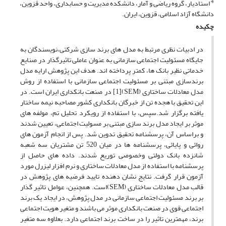
4
استادیار، گروه ریاضی و آمار، دانشکده مدیریت و حسابداری، واحد قزوین،
دانشگاه آزاد اسلامی، قزوین، ایران.
چکیده
در ادبیات نظری مرتبط به مدل های برند سازی شرکتی،نویسندگان به
جایگاه مسئولیت اجتماعی سازمانی به عنوان عاملی تاثیرگذار در صنایع
خدماتی نظیر بانک ها، کمتر پرداخته اند. هدف این پژوهش ارایه مدل
برندسازی مبتنی بر مسئولیت اجتماعی سازمانی با استفاده از روش
مدل معادلات ساختاری (SEM)[1] در صنعت بانکداری ایران است. در
این تحقیق با هجده تن از خبرگان بانکداری کشور مصاحبه نیمه ساختار
یافته برگزار شد.سپس، با استفاده از رویکرد تحلیل تم، مولفه های
موثر بر ایجاد مدل برند سازی مبتنی بر مسولیت اجتماعی، تعیین شدند
و براساس آن، پرسشنامه تحقیق تدوین شد. پس از انجام آزمون های
روائی و پایائی، پرسشنامه ها در میان 520 تن مشتریان سه شعبه
شانزده بانک دولتی وخصوصی توریع شدند. داده های حاصل از
پرسشنامه با استفاده از مدل معادلات ساختاری و نرم افزار لیزرل مورد
آزمون قرار گرفت. نتایج نشان دهنده تایید فرضیه های پژوهش در
قالب مدل معادلات ساختاری (SEM)است. همچنین، عوامل تاثیر گذار
بر برند مسئولیت اجتماعی سازمانی در مدل پژوهش، در ایجاد یک برند
اجتماعی قوی در صنعت بانکداری موثر می باشند و متغیر هویت اجتماعی
برند، مهمترین تاثیر را در ساخت برند اجتماعی دارد. بعلاوه سه متغیر