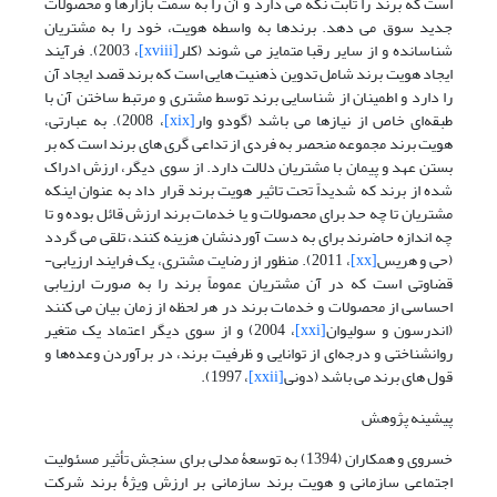
است که برند را ثابت نگه می دارد و آن را به سمت بازارها و محصولات
جدید سوق می دهد. برندها به واسطه هویت، خود را به مشتریان
شناسانده و از سایر رقبا متمایز می شوند (کلر
[xviii]
، 2003). فرآیند
ایجاد هویت برند شامل تدوین ذهنیت هایی است که برند قصد ایجاد آن
را دارد و اطمینان از شناسایی برند توسط مشتری و مرتبط ساختن آن با
طبقه‌ای خاص از نیازها می باشد (گودو وار
[xix]
، 2008). به عبارتی،
هویت برند مجموعه منحصر به فردی از تداعی گری های برند است که بر
بستن عهد و پیمان با مشتریان دلالت دارد. از سوی دیگر، ارزش ادراک
شده از برند که شدیداً تحت تاثیر هویت برند قرار داد به عنوان اینکه
مشتریان تا چه حد برای محصولات و یا خدمات برند ارزش قائل بوده و تا
چه اندازه حاضرند برای به دست آوردنشان هزینه کنند، تلقی می گردد
(حی و هریس
[xx]
، 2011). منظور از رضایت مشتری، یک فرایند ارزیابی-
قضاوتی است که در آن مشتریان عموماً برند را به صورت ارزیابی
احساسی از محصولات و خدمات برند در هر لحظه از زمان بیان می کنند
(اندرسون و سولیوان
[xxi]
، 2004) و از سوی دیگر اعتماد یک متغیر
روانشناختی و درجه‌ای از توانایی و ظرفیت برند، در برآوردن وعده‌ها و
قول های برند می باشد (دونی
[xxii]
، 1997).
پیشینه پژوهش
خسروی و همکاران (1394) به توسعۀ مدلی برای سنجش تأثیر مسئولیت
اجتماعی سازمانی و هویت برند سازمانی بر ارزش ویژۀ برند شرکت