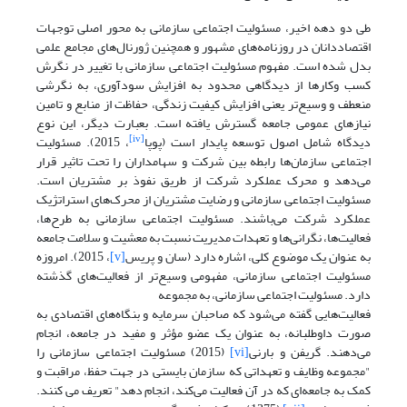
طی دو دهه اخیر، مسئولیت اجتماعی سازمانی به محور اصلی توجهات
اقتصاددانان در روزنامه‌های مشهور و همچنین ژورنال‌های مجامع علمی
بدل شده ‌است. مفهوم مسئولیت اجتماعی سازمانی با تغییر در نگرش
کسب وکارها از دیدگاهی محدود به افزایش سودآوری، به نگرشی
منعطف و وسیع‌تر یعنی افزایش کیفیت زندگی، حفاظت از منابع و تامین
نیازهای عمومی جامعه گسترش یافته است. بعبارت دیگر، این نوع
[iv]
دیدگاه شامل اصول توسعه پایدار است (پوپا
، 2015). مسئولیت
اجتماعی سازمان‌ها رابطه بین شرکت و سهامداران را تحت تاثیر قرار
می‌دهد و محرک‌ عملکرد شرکت از طریق نفوذ بر مشتریان است.
مسئولیت اجتماعی سازمانی و رضایت مشتریان از محرک‌های استراتژیک
عملکرد شرکت می‌باشند. مسئولیت اجتماعی سازمانی به طرح‌ها،
فعالیت‌ها، نگرانی‌ها و تعهدات مدیریت نسبت به معشیت و سلامت جامعه
به عنوان یک موضوع کلی، اشاره دارد (سان و پریس
[v]
، 2015). امروزه
مسئولیت اجتماعی سازمانی، مفهومی وسیع‌تر از فعالیت‌های گذشته
دارد. مسئولیت اجتماعی سازمانی، به مجموعه
فعالیت‌هایی گفته می‌شود که صاحبان سرمایه و بنگاه‌های اقتصادی به
صورت داوطلبانه، به عنوان یک عضو مؤثر و مفید در جامعه، انجام
می‌دهند. گریفن و بارنی
[vi]
(2015) مسئولیت اجتماعی سازمانی را
"مجموعه وظایف و تعهداتی که سازمان بایستی در جهت حفظ، مراقبت و
کمک به جامعه‌ای که در آن فعالیت می‌کند، انجام دهد" تعریف می کنند.