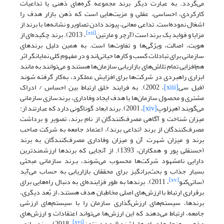
می‌گردد. به عبارت دیگر برند مجموعه گره‌های ذهنی یا تداعیات
کارکردی، احساسی، عقلی و مزیت‌هایی است که ذهن بازار هدف را
اشغال نموده‌است. تداعی معانی، پیوند دادن تصاویر و نشانه‌ها با برند از
[xii]
مزایا و فواید یک برند است (آرچر و مارتین
، 2013). برند چکیده‌ای از
هویت، اصالت، ویژگی‌ها و تفاوت‌ها است. به ‌همین دلیل برند‌های
سازمانی برای تبادلات کسب و کارها حیاتی‌اند و در مفهوم کلی نمایانگر اثر
هم‌افزایی تمام تلاش‌های بازاریابی سازمان‌ها هستند و می‌توانند به مانند
ابزاری راهبردی در شرکت‌ها برای افزایش عملکرد، به‌کار گرفته شوند
(فیل سی
[xiii]
، 2002). به فرایند خلق ارتباط بین احساس / ادراک
مشتری و محصول سازمان‌ها با هدف ایجاد وفاداری، برند‌سازی سازمانی
می‌گویند (هیزلوپ
[xiv]
، 2001). برند ابعاد گوناگونی دارد که عبارتند از:
میزان شناخت و آگاهی مصرف‌کنندگان از نام برند، تصویر و برداشت
مصرف‌کنندگان از برند (تداعی برند)، اعتماد جامعه به شرکت صاحب
برند و میزان شهرت آن و میزان وفاداری مصرف‌کنندگان به برند
(حسنقلی پور و همکاران، 1393). از آنجایی که برندها ارزشمندترین
دارایی نامشهود شرکت‌ها محسوب می‌شوند‌، بـرند سازمانی‌ مبحثی‌
بسیار جذاب و بحث‌برانگیز برای محققان بازاریابی به حساب می‌آید
[xv]
(ساتی‌کنو
، 2011‌). برندها به طور فزاینده‌ای به دنبال راه‌هایی برای
برقراری ارتباط با ارزش‌های اصلی مخاطبان هدف هستند، از بُعد دیگری،
برند‌ها، سیستم‌های ارزش‌گذاری سازمان را با سیستم‌های ارزشی
جامعه، ارتباط می‌دهند که این ارزش‌ها می‌تواند اعتقادات و ارزش‌های
[xvi]
مذهبی، هنجارها و باورها باشند (لیو و مینتون
، 2018). برندسازی،