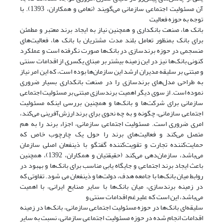
آن مسئولیت اجتماعی سازمانی می‌گویند (نعامی و همکاران، 1393). با
توجه به حوزه فعالیت
بانک ها، صنعت بانکداری و همچنین نیاز به ایجاد برند معتبر و مطمئن
برای بانک بمنظور تعامل بلند مدت مشتریان با بانک ها، فعالیت‌های
منسجمی در حوزه برندسازی در بانک‌ها صورت نگرفته است و عملکرد
کنونی بانک‌ها نیز در این زمینه بیشتر بر مبنای یکسری از اقدامات سنتی
و مبتنی بر سلیقه مدیران ارشد این سازمان‌ها بوده است، که این امر نیاز
به طراحی مدل‌های برندسازی را در صنعت بانکداری بسیار ضروری
نموده است. از سوی دیگر اهمیت برندسازی مبتنی بر مسئولیت اجتماعی
سازمانی برای شرکت‌ها و بانک‌ها و همچنین بررسی اینکه مسئولیت
اجتماعی سازمانی، چگونه و به چه نحوی برای برند ارزش‌آفرینی می‌کند،
امری ضروری است. مسئولیت اجتماعی سازمانی، اجزاء برند را به هم
متصل می‌کند و فعالیت‌های برند را حول یک چارچوب خاص که
حمایت‌کننده تجارت‌ و تقویت‌کننده گفتگو با ذینفعان اصلی سازمان
می‌باشد، سازمان‌دهی می‌کند (حقیقتیان و همکاران، 1392)، همچنین
باعث ایجاد برند اجتماعی و جایگاه یابی مناسب برای بانک‌ها و بهبود در
روابط میان بانک‌ها با جامعه هدف، دولت‌ها و ذینفعان می شود. تفاوتی که
در زمینه برندسازی، میان بانک‌ها با سایر صنایع ایرانی، با اهمیت
می‌باشد، این است که علیرغم اقدامات سنتی و
سلیقه‌ای بانک‌ها در حوزه مسئولیت اجتماعی سازمانی، بانک‌ها در زمینه
اقدامات انجام شده در حوزه مسئولیت اجتماعی سازمانی، نسبت به سایر