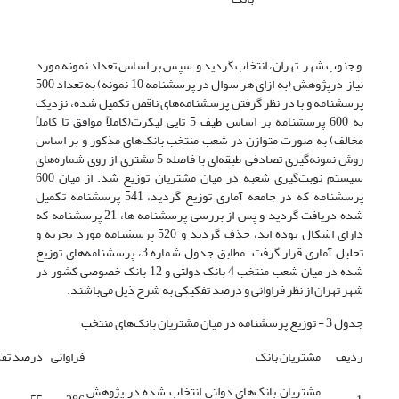
و جنوب شهر تهران، انتخاب گردید و سپس بر اساس تعداد نمونه مورد
نیاز درپژوهش (به ازای هر سوال در پرسشنامه 10 نمونه) به تعداد 500
پرسشنامه و با در نظر گرفتن پرسشنامه‌های ناقص تکمیل شده، نزدیک
به 600 پرسشنامه بر اساس طیف 5 تایی لیکرت(کاملاً موافق تا کاملاً
مخالف) به صورت متوازن در شعب منتخب بانک‌های مذکور و بر اساس
روش نمونه‌گیری تصادفی طبقه‌ای با فاصله 5 مشتری از روی شماره‌های
سیستم نوبت‌گیری شعبه در میان مشتریان توزیع شد. از میان 600
پرسشنامه که در جامعه آماری توزیع گردید، 541 پرسشنامه تکمیل
شده دریافت گردید و پس از بررسی پرسشنامه ها، 21 پرسشنامه که
دارای اشکال بوده اند، حذف گردید و 520 پرسشنامه مورد تجزیه و
تحلیل آماری قرار گرفت. مطابق جدول شماره 3، پرسشنامه‌های توزیع
شده در میان شعب منتخب 4 بانک دولتی و 12 بانک خصوصی کشور در
شهر تهران از نظر فراوانی و درصد تفکیکی به شرح ذیل می‌باشند.
جدول 3 - توزیع پرسشنامه در میان مشتریان بانک‌های منتخب
ردیف
مشتریان بانک
فراوانی
درصد تف
مشتریان بانک‌های دولتی انتخاب شده در پژوهش