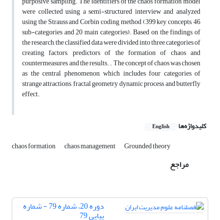
purposive sampling. The identifiers of the chaos formation model
were collected using a semi-structured interview and analyzed
using the Strauss and Corbin coding method (399 key concepts, 46
sub-categories and 20 main categories). Based on the findings of
the research, the classified data were divided into three categories of
creating factors, predictors of the formation of chaos and
countermeasures, and the results. . The concept of chaos was chosen
as the central phenomenon, which includes four categories of
strange attractions, fractal geometry, dynamic process and butterfly
effect.
کلیدواژه‌ها
English
chaos formation
chaos management
Grounded theory
مراجع
دوره 20، شماره 79 - شماره
پیاپی 79