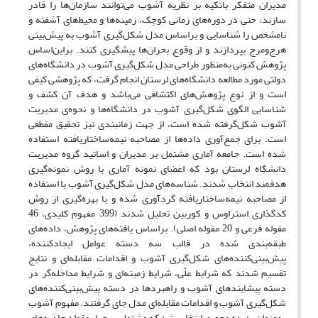
مدیران متفکر باتکیه بر نظریه آشوب می‌توانند سازمان‌ها را قادر
سازند، حتی در دوره‌های زمانی کوچک، زمینه‌ها و محیط‌های آشفته و
نامشخص را شناسایی و براساس مدل شکل‌گیری آشوب به پیش‌بینی
هرج‌ومرج بپردازند و از وقوع بحران‌ها پیشگیری کنند. براین‌اساس
پژوهش کنونی به‌منظور طراحی مدل شکل‌گیری آشوب در دانشگاه‌های
دولتی مورد مطالعه دانشگاه‌های لرستان انجام گرفت، که پژوهشی کیفی
است و از نوع پژوهش‌های اکتشافی می‌باشد و هدف آن کشف و
شناسایی الگوی شکل‌گیری آشوب در دانشگاه‌ها و نحوه‌ی مدیریت
آشوب شکل‌گرفته شده است، از جهت زمانبندی نیز تحقیق مقطعی
است. برای جمع‌آوری داده‌ها از مصاحبه نیمه‌ساختاریافته استفاده
شده است. جامعه آماری مشتمل بر مدیران و اساتید گروه مدیریت
دانشگاه لرستان بود که اعضای نمونه آماری با روش نمونه‌گیری
هدفمند انتخاب شدند. شناسه‌های مدل شکل‌گیری آشوب با استفاده
از مصاحبه نیمه‌ساختاریافته گردآوری شده و با بهره‌گیری از روش
کدگذاری استراوس و کوربین تحلیل شدند (399 مفهوم کلیدی، 46
مقوله فرعی و 20 مقوله اصلی). براساس یافته‌های پژوهش، داده‌های
طبقه‌بندی شده در قالب سه دسته عوامل ایجادکننده،
پیش‌بینی‌کننده‌های شکل‌گیری آشوب و اقدامات مقابله‌ای و نتایج
تقسیم شدند که شرایط علّی، شرایط زمینه‌ای و شرایط مداخله‌گر در
دسته پیشایندهای آشوب و راهبردها در دسته پیش‌بینی‌کننده‌های
شکل‌گیری آشوب و اقدامات مقابله‌ای مدل جای گرفتند. مفهوم آشوب
به‌عنوان پدیده محوری انتخاب شد که مشتمل بر چهار مقوله جاذبه‌های