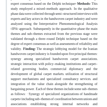
expert consensus based on the Delphi technique?
Methods
:
This
study employed a mixed-methods approach. In the qualitative
phase, data were collected through semi-structured interviews with
experts and key actors in the handwoven carpet industry and were
analyzed using the Interpretative Phenomenological Analysis
(IPA) approach. Subsequently, in the quantitative phase, the main
themes and sub-themes extracted from the previous stage were
validated through a three-round Delphi technique based on the
degree of expert consensus, as well as assessments of reliability and
validity.
Finding
:
The strategic lobbying model for the Iranian
handwoven carpet industry is founded upon five principal themes:
synergy among specialized handwoven carpet associations;
strategic interaction with policy-making institutions and carpet-
related governing bodies; commercial diplomacy and the
development of global carpet markets; utilization of structural
support mechanisms and specialized consultancy services; and
integration of the value chain alongside the strengthening of
bargaining power. Each of these themes include some sub-themes
as follows: · Synergy of specialized organizations of handmade
carpets (including sub-themes of coordination between unions and
associations, establishing strong internal networks and