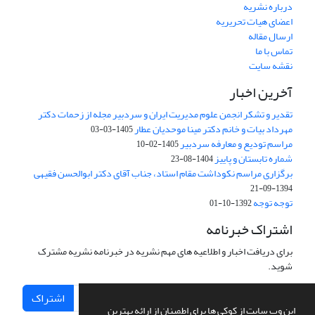
درباره نشریه
اعضای هیات تحریریه
ارسال مقاله
تماس با ما
نقشه سایت
آخرین اخبار
تقدیر و تشکر انجمن علوم مدیریت ایران و سردبیر مجله از زحمات دکتر
مهرداد بیات و خانم دکتر مینا موحدیان عطار
1405-03-03
مراسم تودیع و معارفه سردبیر
1405-02-10
شماره تابستان و پاییز
1404-08-23
برگزاری مراسم نکوداشت مقام استاد، جناب آقای دکتر ابوالحسن فقیهی
1394-09-21
توجه توجه
1392-10-01
اشتراک خبرنامه
برای دریافت اخبار و اطلاعیه های مهم نشریه در خبرنامه نشریه مشترک
شوید.
اشتراک
این وب سایت از کوکی ها برای اطمینان از ارائه بهترین