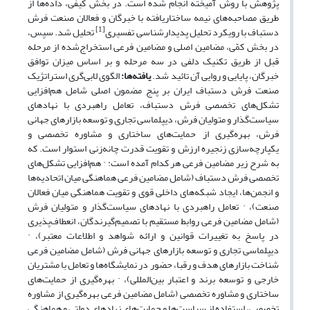
پژوهش با روش آمیخته انجام
‌شده است. در بخش کیفی، داده‌ها از
طریق مصاحبه‌های نیمه ساختاریافته با خبرگان و فعالان صنعت فرش
[1]
دستباف با رویکرد تحلیل پدیدارشناسی تفسیری
تحلیل شد. سپس،
در بخش کمّی،
مضامین
اصلی و
مضامین
فرعی استخراج‌شده از مرحله
قبل از طریق تکنیک دلفی در سه مرحله و بر اساس میزان توافق
خبرگان، پایایی و روایی آن تائید شد
.
یافته‌ها:
الگوی لابی‌گری استراتژیک
صنعت فرش دستباف ایران بر پنج
مضمون
اصلی شامل هم‌افزایی
تشکل‌های تخصصی فرش دستباف، تعامل راهبردی با نهادهای
سیاست‌گذار و متولیان فرش، دیپلماسی تجاری و توسعه بازارهای جهانی
فرش، بهره‌گیری از حمایت‌های ساختاری و مشاوره تخصصی و
یکپارچه‌سازی زنجیره ارزش و تقویت قدرت چانه‌زنی استوار است
.
که
به شرح زیر مضامین فرعی هر کدام آمده است:
·
هم‌افزایی تشکل‌های
تخصصی فرش دستباف (شامل مضامین فرعی هماهنگی میان اتحادیه‌ها
و انجمن‌ها، ایجاد شبکه‌های داخلی قوی و تقویت هماهنگی میان فعالان
صنعت)،
·
تعامل راهبردی با نهادهای سیاست‌گذار و متولیان فرش
(شامل مضامین فرعی روابط مستقیم با تصمیم‌گیرندگان، انعطاف‌پذیری
در پاسخ به تغییرات قوانین و ارائه شواهد و اطلاعات معتبر)،
·
دیپلماسی تجاری و توسعه بازارهای جهانی فرش (شامل مضامین فرعی
شناخت بازارهای هدف و رقبا، حضور در نمایشگاه‌ها و تعامل با مشتریان
خارجی و توسعه برند و اعتبار بین‌المللی)،
·
بهره‌گیری از حمایت‌های
ساختاری و مشاوره تخصصی (شامل مضامین فرعی بهره‌گیری از مشاوره
تخصصی، استفاده از سیاست‌ها و حمایت‌های نهادهای دولتی و هماهنگی