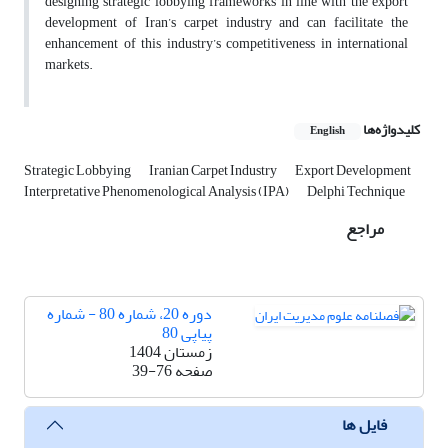
designing strategic lobbying frameworks in line with the export
development of Iran’s carpet industry and can facilitate the
enhancement of this industry’s competitiveness in international
markets.
کلیدواژه‌ها
English
Strategic Lobbying
Iranian Carpet Industry
Export Development
Interpretative Phenomenological Analysis (IPA)
Delphi Technique
مراجع
دوره 20، شماره 80 - شماره
پیاپی 80
زمستان 1404
صفحه
39-76
فایل ها