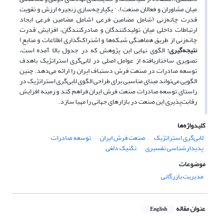
میان مشاوران و فعالان صنعت)،
·
یکپارچه‌سازی زنجیره ارزش و تقویت
قدرت چانه‌زنی (شامل مضامین فرعی (شامل مضامین فرعی ایجاد
ارتباطات داخلی میان تولیدکنندگان و صادرکنندگان، افزایش قدرت
چانه‌زنی از طریق هماهنگی شبکه‌ها و اشتراک‌گذاری اطلاعات و منابع)
نتیجه‌گیری:
الگوی نهایی این پژوهش که در جدول بالا آمده است،
تصویری ساختاریافته از عوامل اصلی در لابی‌گری استراتژیک باهدف
توسعه صادرات در صنعت فرش دستباف ایران را ارائه می‌دهد. چنین
الگویی می‌تواند مبنای مناسبی برای طراحی الگوی لابی‌گری استراتژیک در
راستای توسعه صادرات صنعت فرش ایران فراهم کند و زمینه افزایش
رقابت‌پذیری این صنعت در بازارهای جهانی را مهیا سازد
.
کلیدواژه‌ها
لابی‌گری استراتژیک
صنعت فرش ایران
توسعه صادرات
پدیدارشناسی تفسیری
تکنیک دلفی
موضوعات
مدیریت بازرگانی
عنوان مقاله
English