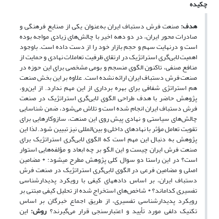
چکیده
هدف:
صنعت فرش دستباف ایران به‌عنوان یکی از صنایع فرهنگی و
صادرات محور ایران، در دو دهه اخیر با چالش‌های زیادی مواجه بوده
است و درنهایت سهم و حجم بازار خود را از دست داده است. باوجود
اهمیت لابی‌گری استراتژیک در ارتقای ظرفیت تعاملات نهادی و حمایت از
منافع صنفی، تاکنون الگوی منسجم و بومی مشخصی برای این حوزه در
صنعت فرش دستباف ایران ارائه نشده است.
علاوه بر این بخش صنعت
هم استراتژی شفافی برای بهره برداری از این مهم ندارد.
از این‌رو،
پژوهش حاضر با هدف طراحی الگوی لابی‌گری استراتژیک در صنعت
فرش دستباف ایران انجام ‌شده است و تلاش می‌شود، ضمن شناسایی
چالش‌های سیاستی و نهادی پیش روی این صنعت، سازوکارهایی برای
تقویت تعامل مؤثر با نهادهای داخلی و بین‌المللی نیز تبیین شود. لذا این
پژوهش به دنبال این مهم است که الگوی
لابی‌گری استراتژیک برای
صنعت فرش ایران چیست و این الگو بر چه ابعاد و مؤلفه‌هایی استوار
است؟
در این راستا دو سوال کلی پژوهش مطرح می­شود:
*
مضامین
اصلی و مضامین فرعی در الگوی لابی‌گری استراتژیک در صنعت فرش
دستباف ایران، بر اساس داده­های کیفی با رویکرد پدیدارشناسی
تفسیری کدام­اند؟
*
شاخص‌های استخراج ‌شده از تحلیل کیفی مبتنی بر
رویکرد پدیدارشناسی تفسیری، از طریق اجماع خبرگان بر اساس
تکنیک دلفی مورد تأیید و اعتبارسنجی قرار می‌گیرند؟
روش‌:
این